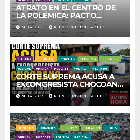
ATRATO EN EL CENTRO DE
LA POLÉMICA: PACTO
HISTÓRICO CUESTIONA
AGO 4, 2026
REDACCIÓN REVISTA CHOCÓ
CENSO ELECTORAL Y PIDE
INVESTIGAR PRESUNTO
FRAUDE
CULTURA
DEPORTES
DONANTES
ECONOMÍA
EDUCACIÓN
JUDICIAL
OPINIÓN
PODCAST
POLÍTICA
REGIONAL
CORTE SUPREMA ACUSA A
EXCONGRESISTA CHOCOANO
POR PRESUNTAS
AGO 4, 2026
REDACCIÓN REVISTA CHOCÓ
IRREGULARIDADES EN
MILLONARIO CONTRATO
DEL HOSPITAL DE ACANDÍ
DEPORTES
DONANTES
ECONOMÍA
EDUCACIÓN
JUDICIAL
OPINIÓN
PODCAST
POLÍTICA
REGIONAL