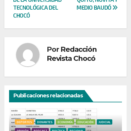
TECNOLÓGICA DEL
MEDIO BAUDÓ
CHOCÓ
Por
Redacción
Revista Chocó
Publicaciones relacionadas
DEPORTES
DONANTES
ECONOMÍA
EDUCACIÓN
JUDICIAL
OPINIÓN
PODCAST
POLÍTICA
REGIONAL