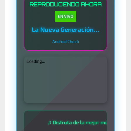
REPRODUCIENDO AHORA
EN VIVO
La Nueva Generación Del Sistema
Android Chocó
♫ Disfruta de la mejor música las 24 hora