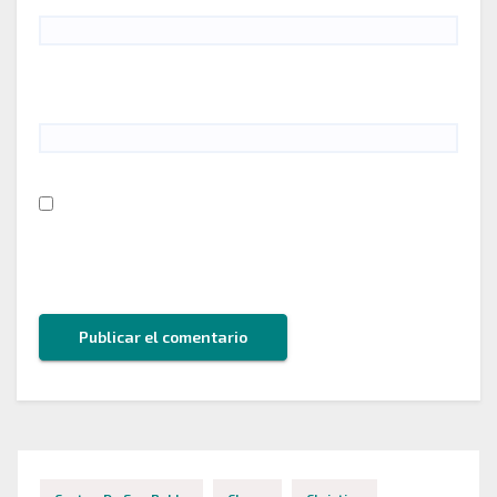
Web
Guarda mi nombre, correo electrónico y web en
este navegador para la próxima vez que comente.