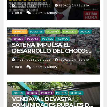
POR PRESUNTAS
4 DE AGOSTO DE 2026
REDACCIÓN REVISTA
IRREGULARIDADES EN
MILLONARIO CONTRATO DEL
CHOCÓ
0 COMENTARIOS
HOSPITAL DE ACANDÍ
DEPORTES
DONANTES
ECONOMÍA
EDUCACIÓN
JUDICIAL
OPINIÓN
PODCAST
POLÍTICA
REGIONAL
SATENA IMPULSA EL
DESARROLLO DEL CHOCÓ:
MÁS DE 35 MIL PASAJEROS
4 DE AGOSTO DE 2026
REDACCIÓN REVISTA
MOVILIZADOS Y NUEVAS
RUTAS FORTALECEN LA
CHOCÓ
0 COMENTARIOS
CONECTIVIDAD
JUDICIAL
OPINIÓN
PODCAST
POLÍTICA
REGIONAL
VENDAVAL DEVASTA
COMUNIDADES RURALES DE