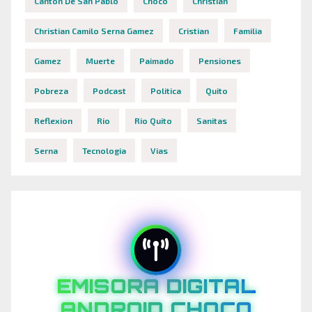
Canton De San Pablo
Choco
Christian
Christian Camilo Serna Gamez
Cristian
Familia
Gamez
Muerte
Paimado
Pensiones
Pobreza
Podcast
Politica
Quito
Reflexion
Rio
Rio Quito
Sanitas
Serna
Tecnologia
Vias
EMISORA DIGITAL
ANDROID CHOCO