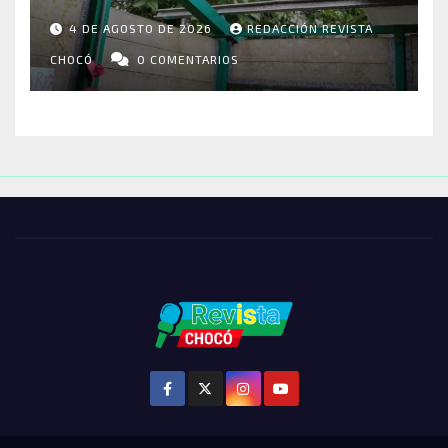
RIOSUCIO: ESCUELAS,
4 DE AGOSTO DE 2026
REDACCIÓN REVISTA
VIVIENDAS Y CEMENTERIO
ENTRE LOS AFECTADOS
CHOCÓ
0 COMENTARIOS