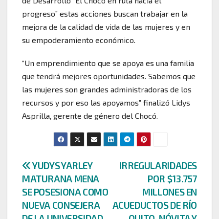
de Desarrollo “El Chocó en ruta hacia el
progreso” estas acciones buscan trabajar en la
mejora de la calidad de vida de las mujeres y en
su empoderamiento económico.
“Un emprendimiento que se apoya es una familia
que tendrá mejores oportunidades. Sabemos que
las mujeres son grandes administradoras de los
recursos y por eso las apoyamos” finalizó Lidys
Asprilla, gerente de género del Chocó.
Navegación
YUDYS YARLEY
IRREGULARIDADES
MATURANA MENA
POR $13.757
de
SE POSESIONA COMO
MILLONES EN
entradas
NUEVA CONSEJERA
ACUEDUCTOS DE RÍO
DE LA UNIVERSIDAD
QUITO, NÓVITA Y