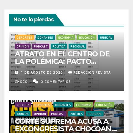
No te lo pierdas
DEPORTES
DONANTES
ECONOMÍA
EDUCACIÓN
JUDICIAL
OPINIÓN
PODCAST
POLÍTICA
REGIONAL
ATRATO EN EL CENTRO DE
LA POLÉMICA: PACTO
HISTÓRICO CUESTIONA
4 DE AGOSTO DE 2026
REDACCIÓN REVISTA
CENSO ELECTORAL Y PIDE
INVESTIGAR PRESUNTO
CHOCÓ
0 COMENTARIOS
FRAUDE
CULTURA
DEPORTES
DONANTES
ECONOMÍA
EDUCACIÓN
JUDICIAL
OPINIÓN
PODCAST
POLÍTICA
REGIONAL
CORTE SUPREMA ACUSA A
EXCONGRESISTA CHOCOANO