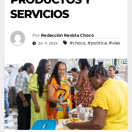
SERVICIOS
Por
Redacción Revista Chocó
#choco
,
#politica
,
#vias
JUL 11, 2024