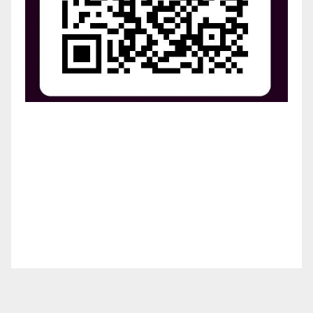
¡Apoya el crecimiento de Revista Chocó!
¡Necesitamos tu ayuda para llevar nuestra revista al
siguiente nivel! Tu donación hace la diferencia.
¡Únete a nosotros para inspirar, informar y conectar
a nuestra comunidad!
¡Gracias por tu generosidad!