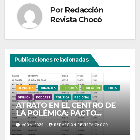
Por
Redacción
Revista Chocó
Publicaciones relacionadas
DEPORTES
DONANTES
ECONOMÍA
EDUCACIÓN
JUDICIAL
OPINIÓN
PODCAST
POLÍTICA
REGIONAL
ATRATO EN EL CENTRO DE
LA POLÉMICA: PACTO
HISTÓRICO CUESTIONA
AGO 4, 2026
REDACCIÓN REVISTA CHOCÓ
CENSO ELECTORAL Y PIDE
INVESTIGAR PRESUNTO