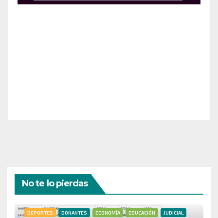
¡Apoya el crecimiento de Revista Chocó!
¡Necesitamos tu ayuda para llevar nuestra revista al
siguiente nivel! Tu donación hace la diferencia.
¡Únete a nosotros para inspirar, informar y conectar
a nuestra comunidad!
¡Gracias por tu generosidad!
No te lo pierdas
DEPORTES
DONANTES
ECONOMÍA
EDUCACIÓN
JUDICIAL