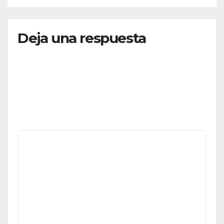
CONECTIVIDAD
Deja una respuesta
Tu dirección de correo electrónico no será
publicada.
Los campos obligatorios están marcados
con
*
Comentario
*