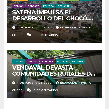
OPINIÓN
PODCAST
POLÍTICA
REGIONAL
SATENA IMPULSA EL
DESARROLLO DEL CHOCÓ:
MÁS DE 35 MIL PASAJEROS
4 DE AGOSTO DE 2026
REDACCIÓN REVISTA
MOVILIZADOS Y NUEVAS
RUTAS FORTALECEN LA
CHOCÓ
0 COMENTARIOS
CONECTIVIDAD
JUDICIAL
OPINIÓN
PODCAST
POLÍTICA
REGIONAL
VENDAVAL DEVASTA
COMUNIDADES RURALES DE
RIOSUCIO: ESCUELAS,
4 DE AGOSTO DE 2026
REDACCIÓN REVISTA
VIVIENDAS Y CEMENTERIO
ENTRE LOS AFECTADOS
CHOCÓ
0 COMENTARIOS