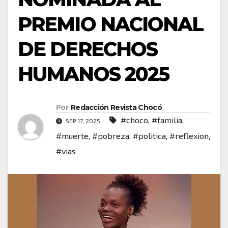
PREMIO NACIONAL
DE DERECHOS
HUMANOS 2025
Por
Redacción Revista Chocó
#choco
,
#familia
,
SEP 17, 2025
#muerte
,
#pobreza
,
#politica
,
#reflexion
,
#vias