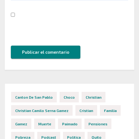
Guarda mi nombre, correo electrónico y web en
este navegador para la próxima vez que comente.
Canton De San Pablo
Choco
Christian
Christian Camilo Serna Gamez
Cristian
Familia
Gamez
Muerte
Paimado
Pensiones
Pobreza
Podcast
Politica
Quito