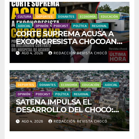
FRAUDE
CULTURA
DEPORTES
DONANTES
ECONOMÍA
EDUCACIÓN
JUDICIAL
OPINIÓN
PODCAST
POLÍTICA
REGIONAL
CORTE SUPREMA ACUSA A
EXCONGRESISTA CHOCOANO
POR PRESUNTAS
AGO 4, 2026
REDACCIÓN REVISTA CHOCÓ
IRREGULARIDADES EN
MILLONARIO CONTRATO
DEL HOSPITAL DE ACANDÍ
DEPORTES
DONANTES
ECONOMÍA
EDUCACIÓN
JUDICIAL
OPINIÓN
PODCAST
POLÍTICA
REGIONAL
SATENA IMPULSA EL
DESARROLLO DEL CHOCÓ:
MÁS DE 35 MIL PASAJEROS
AGO 4, 2026
REDACCIÓN REVISTA CHOCÓ
MOVILIZADOS Y NUEVAS
RUTAS FORTALECEN LA