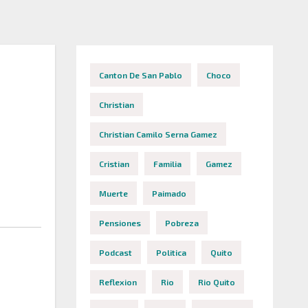
Canton De San Pablo
Choco
Christian
Christian Camilo Serna Gamez
Cristian
Familia
Gamez
Muerte
Paimado
Pensiones
Pobreza
Podcast
Politica
Quito
Reflexion
Rio
Rio Quito