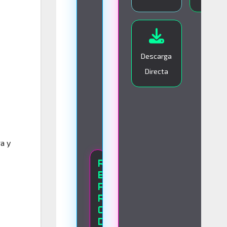
I
V
O
Descarga
Directa
a y
R
E
P
R
O
D