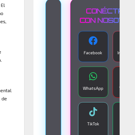
 El
T
CONÉCTATE
mo
R
CON NOSOTR
es,
A
N
S
e
Facebook
Instagra
M
.
I
S
I
WhatsApp
YouTub
ental
Ó
n de
N
E
N
TikTok
Google
V
Play