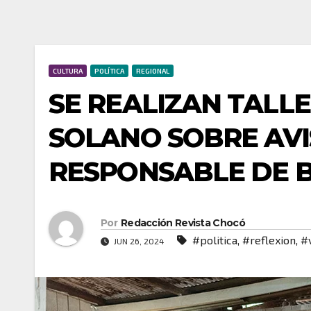
CULTURA
POLÍTICA
REGIONAL
SE REALIZAN TALLE
SOLANO SOBRE AV
RESPONSABLE DE 
Por
Redacción Revista Chocó
#politica
,
#reflexion
,
#
JUN 26, 2024