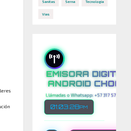
Sanitas
Serna
Tecnologia
Vias
EMISORA DIGITAL
ANDROID CHOCO
lleres
Llámadas o Whatsapp: +57 317 575 00 21
01:03:30
ución
PM