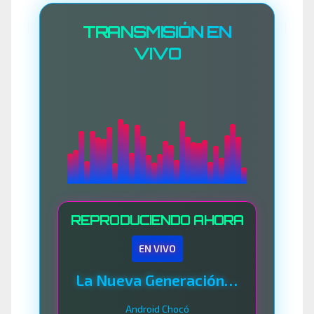
TRANSMISIÓN EN
VIVO
REPRODUCIENDO AHORA
EN VIVO
La Nueva Generación Del Sistema
Android Chocó