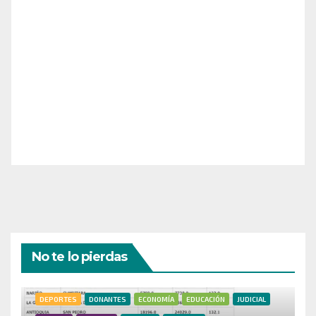
¡Apoya el crecimiento de Revista Chocó!
¡Necesitamos tu ayuda para llevar nuestra revista al
siguiente nivel! Tu donación hace la diferencia.
¡Únete a nosotros para inspirar, informar y conectar
a nuestra comunidad!
¡Gracias por tu generosidad!
No te lo pierdas
DEPORTES
DONANTES
ECONOMÍA
EDUCACIÓN
JUDICIAL