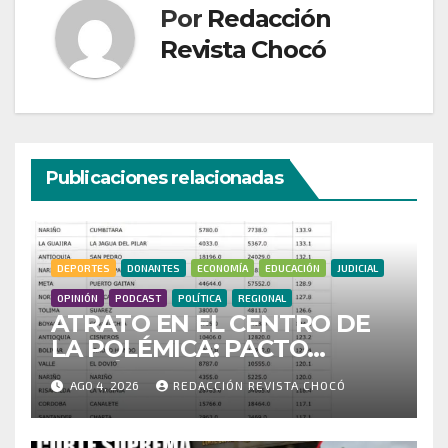
Por
Redacción
Revista Chocó
Publicaciones relacionadas
DEPORTES
DONANTES
ECONOMÍA
EDUCACIÓN
JUDICIAL
OPINIÓN
PODCAST
POLÍTICA
REGIONAL
ATRATO EN EL CENTRO DE
LA POLÉMICA: PACTO
HISTÓRICO CUESTIONA
AGO 4, 2026
REDACCIÓN REVISTA CHOCÓ
CENSO ELECTORAL Y PIDE
INVESTIGAR PRESUNTO