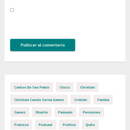
Guarda mi nombre, correo electrónico y web en
este navegador para la próxima vez que comente.
Canton De San Pablo
Choco
Christian
Christian Camilo Serna Gamez
Cristian
Familia
Gamez
Muerte
Paimado
Pensiones
Pobreza
Podcast
Politica
Quito