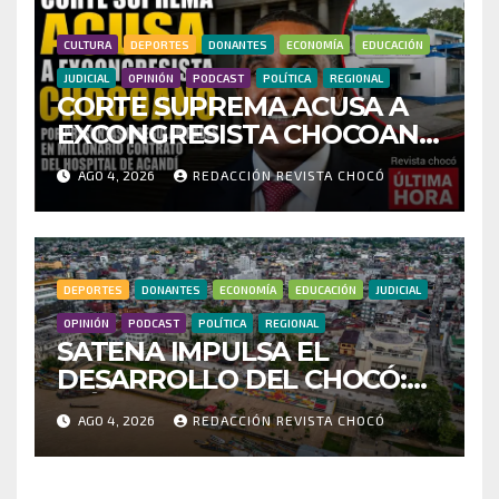
FRAUDE
CULTURA
DEPORTES
DONANTES
ECONOMÍA
EDUCACIÓN
JUDICIAL
OPINIÓN
PODCAST
POLÍTICA
REGIONAL
CORTE SUPREMA ACUSA A
EXCONGRESISTA CHOCOANO
POR PRESUNTAS
AGO 4, 2026
REDACCIÓN REVISTA CHOCÓ
IRREGULARIDADES EN
MILLONARIO CONTRATO
DEL HOSPITAL DE ACANDÍ
DEPORTES
DONANTES
ECONOMÍA
EDUCACIÓN
JUDICIAL
OPINIÓN
PODCAST
POLÍTICA
REGIONAL
SATENA IMPULSA EL
DESARROLLO DEL CHOCÓ:
MÁS DE 35 MIL PASAJEROS
AGO 4, 2026
REDACCIÓN REVISTA CHOCÓ
MOVILIZADOS Y NUEVAS
RUTAS FORTALECEN LA
CONECTIVIDAD