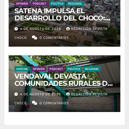
OPINIÓN
PODCAST
POLÍTICA
REGIONAL
SATENA IMPULSA EL
DESARROLLO DEL CHOCÓ:
MÁS DE 35 MIL PASAJEROS
4 DE AGOSTO DE 2026
REDACCIÓN REVISTA
MOVILIZADOS Y NUEVAS
RUTAS FORTALECEN LA
CHOCÓ
0 COMENTARIOS
CONECTIVIDAD
JUDICIAL
OPINIÓN
PODCAST
POLÍTICA
REGIONAL
VENDAVAL DEVASTA
COMUNIDADES RURALES DE
RIOSUCIO: ESCUELAS,
4 DE AGOSTO DE 2026
REDACCIÓN REVISTA
VIVIENDAS Y CEMENTERIO
ENTRE LOS AFECTADOS
CHOCÓ
0 COMENTARIOS