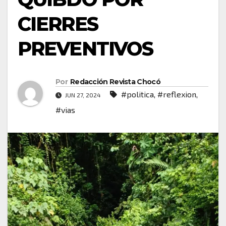
CIERRES
PREVENTIVOS
Por
Redacción Revista Chocó
#politica
,
#reflexion
,
JUN 27, 2024
#vias