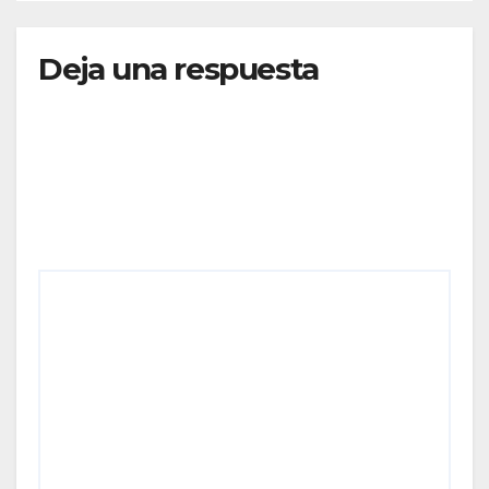
Deja una respuesta
Tu dirección de correo electrónico no será
publicada.
Los campos obligatorios están marcados
con
*
Comentario
*