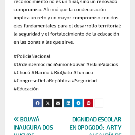
reconocimiento no es un final, sino un renovado
compromiso. Afirmó que la condecoración
implica un reto y un mayor compromiso con dos
ejes fundamentales para el desarrollo territorial:
la seguridad y el fortalecimiento de la educación
en las zonas a las que sirve.
#PolicíaNacional
#OrdenDemocraciaSimónBolívar #ElkinPalacios
#Chocó #Nariño #RíoQuito #Tumaco
#CongresoDeLaRepública #Seguridad
#Educación
Navegación
BOJAYÁ
DIGNIDAD ESCOLAR
INAUGURA DOS
EN OPOGODÓ: ART Y
de