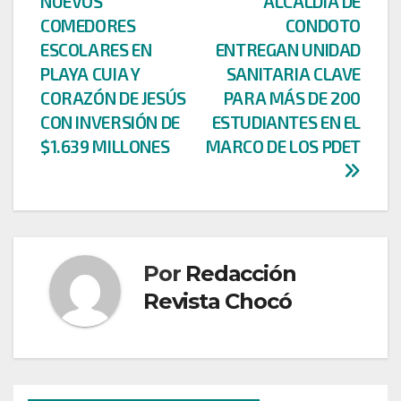
NUEVOS
ALCALDÍA DE
entradas
COMEDORES
CONDOTO
ESCOLARES EN
ENTREGAN UNIDAD
PLAYA CUIA Y
SANITARIA CLAVE
CORAZÓN DE JESÚS
PARA MÁS DE 200
CON INVERSIÓN DE
ESTUDIANTES EN EL
$1.639 MILLONES
MARCO DE LOS PDET
Por
Redacción
Revista Chocó