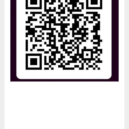
¡Apoya el crecimiento de Revista Chocó!
¡Necesitamos tu ayuda para llevar nuestra revista al
siguiente nivel! Tu donación hace la diferencia.
¡Únete a nosotros para inspirar, informar y conectar