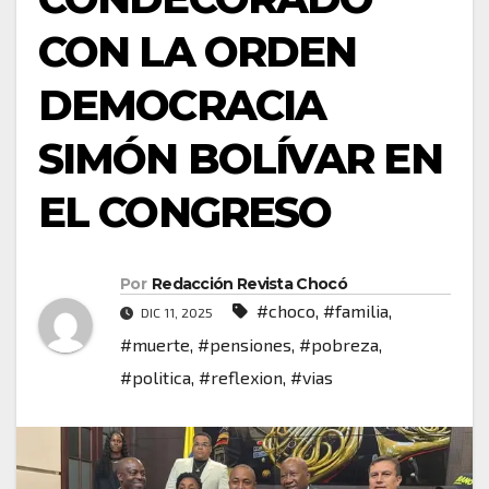
CON LA ORDEN
DEMOCRACIA
SIMÓN BOLÍVAR EN
EL CONGRESO
Por
Redacción Revista Chocó
#choco
,
#familia
,
DIC 11, 2025
#muerte
,
#pensiones
,
#pobreza
,
#politica
,
#reflexion
,
#vias