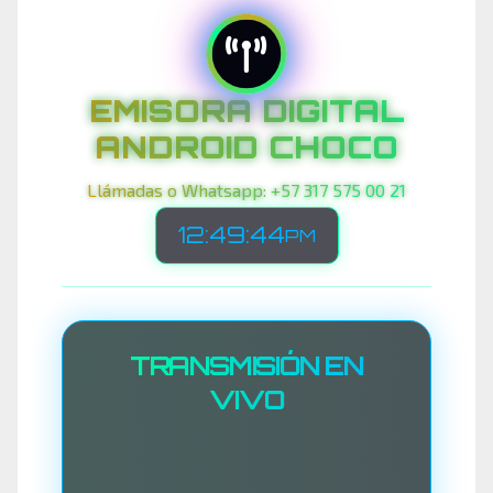
EMISORA DIGITAL
ANDROID CHOCO
Llámadas o Whatsapp: +57 317 575 00 21
12:49:46
PM
TRANSMISIÓN EN
VIVO