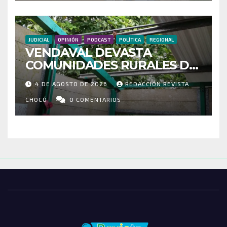
CONECTIVIDAD
JUDICIAL
OPINIÓN
PODCAST
POLÍTICA
REGIONAL
VENDAVAL DEVASTA
COMUNIDADES RURALES DE
RIOSUCIO: ESCUELAS,
4 DE AGOSTO DE 2026
REDACCIÓN REVISTA
VIVIENDAS Y CEMENTERIO
ENTRE LOS AFECTADOS
CHOCÓ
0 COMENTARIOS