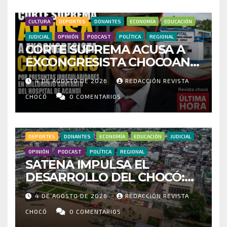
CULTURA
DEPORTES
DONANTES
ECONOMÍA
EDUCACIÓN
JUDICIAL
OPINIÓN
PODCAST
POLÍTICA
REGIONAL
CORTE SUPREMA ACUSA A
EXCONGRESISTA CHOCOANO
POR PRESUNTAS
4 DE AGOSTO DE 2026
REDACCIÓN REVISTA
IRREGULARIDADES EN
MILLONARIO CONTRATO DEL
CHOCÓ
0 COMENTARIOS
HOSPITAL DE ACANDÍ
DEPORTES
DONANTES
ECONOMÍA
EDUCACIÓN
JUDICIAL
OPINIÓN
PODCAST
POLÍTICA
REGIONAL
SATENA IMPULSA EL
DESARROLLO DEL CHOCÓ:
MÁS DE 35 MIL PASAJEROS
4 DE AGOSTO DE 2026
REDACCIÓN REVISTA
MOVILIZADOS Y NUEVAS
RUTAS FORTALECEN LA
CHOCÓ
0 COMENTARIOS