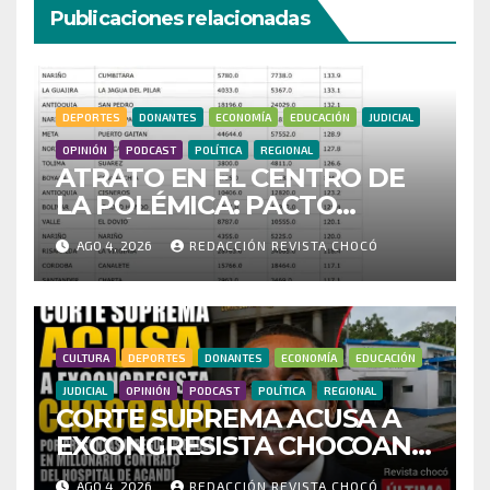
Publicaciones relacionadas
DEPORTES
DONANTES
ECONOMÍA
EDUCACIÓN
JUDICIAL
OPINIÓN
PODCAST
POLÍTICA
REGIONAL
ATRATO EN EL CENTRO DE
LA POLÉMICA: PACTO
HISTÓRICO CUESTIONA
AGO 4, 2026
REDACCIÓN REVISTA CHOCÓ
CENSO ELECTORAL Y PIDE
INVESTIGAR PRESUNTO
FRAUDE
CULTURA
DEPORTES
DONANTES
ECONOMÍA
EDUCACIÓN
JUDICIAL
OPINIÓN
PODCAST
POLÍTICA
REGIONAL
CORTE SUPREMA ACUSA A
EXCONGRESISTA CHOCOANO
POR PRESUNTAS
AGO 4, 2026
REDACCIÓN REVISTA CHOCÓ