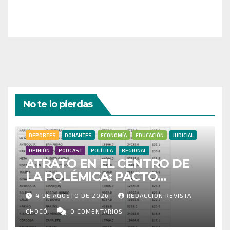
a nuestra comunidad!
¡Gracias por tu generosidad!
No te lo pierdas
DEPORTES
DONANTES
ECONOMÍA
EDUCACIÓN
JUDICIAL
OPINIÓN
PODCAST
POLÍTICA
REGIONAL
ATRATO EN EL CENTRO DE
LA POLÉMICA: PACTO
HISTÓRICO CUESTIONA
4 DE AGOSTO DE 2026
REDACCIÓN REVISTA
CENSO ELECTORAL Y PIDE
INVESTIGAR PRESUNTO
CHOCÓ
0 COMENTARIOS
FRAUDE