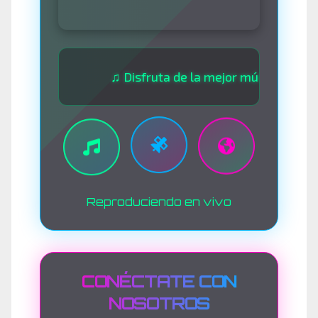
♫ Disfruta de la mejor música las 24 horas
Reproduciendo en vivo
CONÉCTATE CON
NOSOTROS