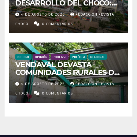
DESARROLLO DEL CHOCÓ:
MÁS DE 35 MIL PASAJEROS
4 DE AGOSTO DE 2026
REDACCIÓN REVISTA
MOVILIZADOS Y NUEVAS
RUTAS FORTALECEN LA
CHOCÓ
0 COMENTARIOS
CONECTIVIDAD
JUDICIAL
OPINIÓN
PODCAST
POLÍTICA
REGIONAL
VENDAVAL DEVASTA
COMUNIDADES RURALES DE
RIOSUCIO: ESCUELAS,
4 DE AGOSTO DE 2026
REDACCIÓN REVISTA
VIVIENDAS Y CEMENTERIO
ENTRE LOS AFECTADOS
CHOCÓ
0 COMENTARIOS