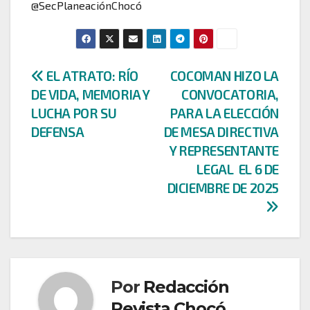
@SecPlaneaciónChocó
Navegación
EL ATRATO: RÍO
COCOMAN HIZO LA
DE VIDA, MEMORIA Y
CONVOCATORIA,
de
LUCHA POR SU
PARA LA ELECCIÓN
entradas
DEFENSA
DE MESA DIRECTIVA
Y REPRESENTANTE
LEGAL EL 6 DE
DICIEMBRE DE 2025
Por
Redacción
Revista Chocó