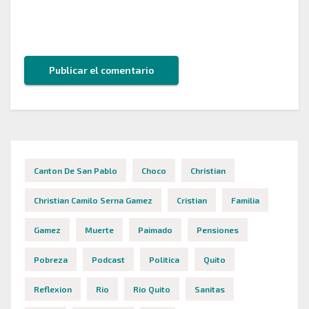
Guarda mi nombre, correo electrónico y web en
este navegador para la próxima vez que comente.
Canton De San Pablo
Choco
Christian
Christian Camilo Serna Gamez
Cristian
Familia
Gamez
Muerte
Paimado
Pensiones
Pobreza
Podcast
Politica
Quito
Reflexion
Rio
Rio Quito
Sanitas