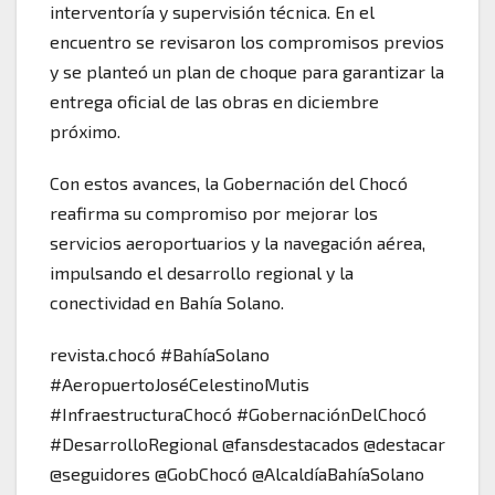
interventoría y supervisión técnica. En el
encuentro se revisaron los compromisos previos
y se planteó un plan de choque para garantizar la
entrega oficial de las obras en diciembre
próximo.
Con estos avances, la Gobernación del Chocó
reafirma su compromiso por mejorar los
servicios aeroportuarios y la navegación aérea,
impulsando el desarrollo regional y la
conectividad en Bahía Solano.
revista.chocó #BahíaSolano
#AeropuertoJoséCelestinoMutis
#InfraestructuraChocó #GobernaciónDelChocó
#DesarrolloRegional @fansdestacados @destacar
@seguidores @GobChocó @AlcaldíaBahíaSolano