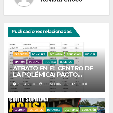
Publicaciones relacionadas
DEPORTES
DONANTES
ECONOMÍA
EDUCACIÓN
JUDICIAL
OPINIÓN
PODCAST
POLÍTICA
REGIONAL
ATRATO EN EL CENTRO DE
LA POLÉMICA: PACTO
HISTÓRICO CUESTIONA
AGO 4, 2026
REDACCIÓN REVISTA CHOCÓ
CENSO ELECTORAL Y PIDE
INVESTIGAR PRESUNTO
FRAUDE
CULTURA
DEPORTES
DONANTES
ECONOMÍA
EDUCACIÓN