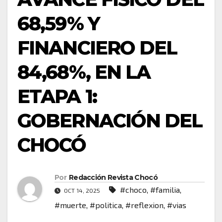
68,59% Y
FINANCIERO DEL
84,68%, EN LA
ETAPA 1:
GOBERNACIÓN DEL
CHOCÓ
Por
Redacción Revista Chocó
#choco
,
#familia
,
OCT 14, 2025
#muerte
,
#politica
,
#reflexion
,
#vias