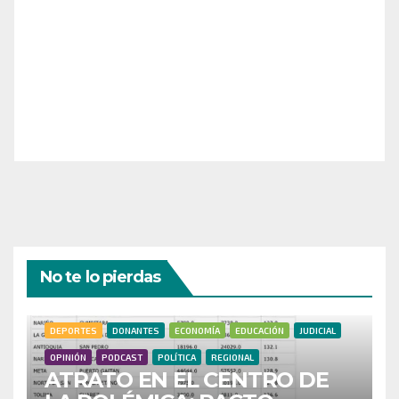
¡Necesitamos tu ayuda para llevar nuestra revista al
siguiente nivel! Tu donación hace la diferencia.
¡Únete a nosotros para inspirar, informar y conectar
a nuestra comunidad!
¡Gracias por tu generosidad!
No te lo pierdas
DEPORTES
DONANTES
ECONOMÍA
EDUCACIÓN
JUDICIAL
OPINIÓN
PODCAST
POLÍTICA
REGIONAL
ATRATO EN EL CENTRO DE