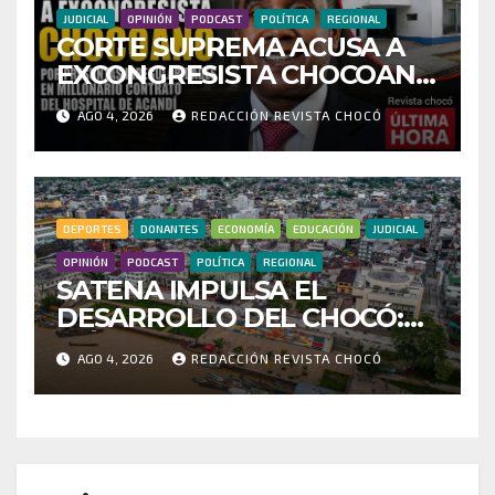
JUDICIAL
OPINIÓN
PODCAST
POLÍTICA
REGIONAL
CORTE SUPREMA ACUSA A
EXCONGRESISTA CHOCOANO
POR PRESUNTAS
AGO 4, 2026
REDACCIÓN REVISTA CHOCÓ
IRREGULARIDADES EN
MILLONARIO CONTRATO
DEL HOSPITAL DE ACANDÍ
DEPORTES
DONANTES
ECONOMÍA
EDUCACIÓN
JUDICIAL
OPINIÓN
PODCAST
POLÍTICA
REGIONAL
SATENA IMPULSA EL
DESARROLLO DEL CHOCÓ:
MÁS DE 35 MIL PASAJEROS
AGO 4, 2026
REDACCIÓN REVISTA CHOCÓ
MOVILIZADOS Y NUEVAS
RUTAS FORTALECEN LA
CONECTIVIDAD