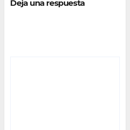
Deja una respuesta
Tu dirección de correo electrónico no será
publicada.
Los campos obligatorios están marcados
con
*
Comentario
*