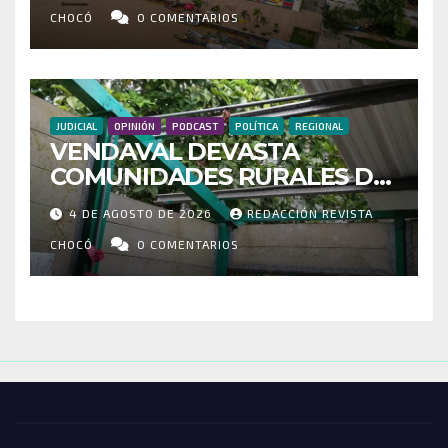
RUTAS FORTALECEN LA
CHOCÓ
0 COMENTARIOS
CONECTIVIDAD
JUDICIAL
OPINIÓN
PODCAST
POLÍTICA
REGIONAL
VENDAVAL DEVASTA
COMUNIDADES RURALES DE
RIOSUCIO: ESCUELAS,
4 DE AGOSTO DE 2026
REDACCIÓN REVISTA
VIVIENDAS Y CEMENTERIO
ENTRE LOS AFECTADOS
CHOCÓ
0 COMENTARIOS