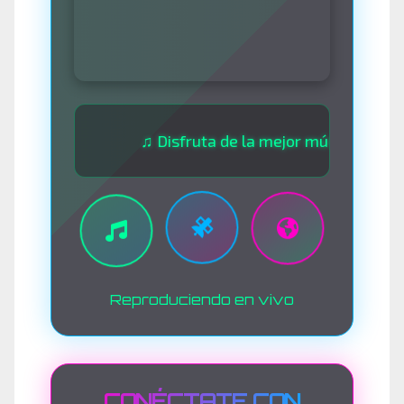
♫ Disfruta de la mejor música las 24 horas
Reproduciendo en vivo
CONÉCTATE CON