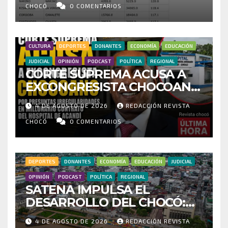
INVESTIGAR PRESUNTO
CHOCÓ
0 COMENTARIOS
FRAUDE
CULTURA
DEPORTES
DONANTES
ECONOMÍA
EDUCACIÓN
JUDICIAL
OPINIÓN
PODCAST
POLÍTICA
REGIONAL
CORTE SUPREMA ACUSA A
EXCONGRESISTA CHOCOANO
POR PRESUNTAS
4 DE AGOSTO DE 2026
REDACCIÓN REVISTA
IRREGULARIDADES EN
MILLONARIO CONTRATO DEL
CHOCÓ
0 COMENTARIOS
HOSPITAL DE ACANDÍ
DEPORTES
DONANTES
ECONOMÍA
EDUCACIÓN
JUDICIAL
OPINIÓN
PODCAST
POLÍTICA
REGIONAL
SATENA IMPULSA EL
DESARROLLO DEL CHOCÓ:
MÁS DE 35 MIL PASAJEROS
4 DE AGOSTO DE 2026
REDACCIÓN REVISTA
MOVILIZADOS Y NUEVAS