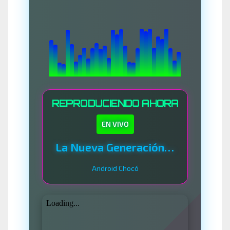
REPRODUCIENDO AHORA
EN VIVO
La Nueva Generación Del Sistema
Android Chocó