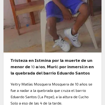
𝗧𝗿𝗶𝘀𝘁𝗲𝘇𝗮 𝗲𝗻 𝗜𝘀𝘁𝗺𝗶𝗻𝗮 𝗽𝗼𝗿 𝗹𝗮 𝗺𝘂𝗲𝗿𝘁𝗲 𝗱𝗲 𝘂𝗻
𝗺𝗲𝗻𝗼𝗿 𝗱𝗲 10 𝗮ñ𝗼𝘀, 𝗠𝘂𝗿𝗶ó 𝗽𝗼𝗿 𝗶𝗻𝗺𝗲𝗿𝘀𝗶ó𝗻 𝗲𝗻
𝗹𝗮 𝗾𝘂𝗲𝗯𝗿𝗮𝗱𝗮 𝗱𝗲𝗹 𝗯𝗮𝗿𝗿𝗶𝗼 𝗘𝗱𝘂𝗮𝗿𝗱𝗼 𝗦𝗮𝗻𝘁𝗼𝘀
Yeitry Matías Mosquera Mosquera de 10 años se
fue a nadar a la quebrada que cruza el barrio
Eduardo Santos (La Pepe), a la altura de Cucho
Solo a eso de las 4 de la tarde.