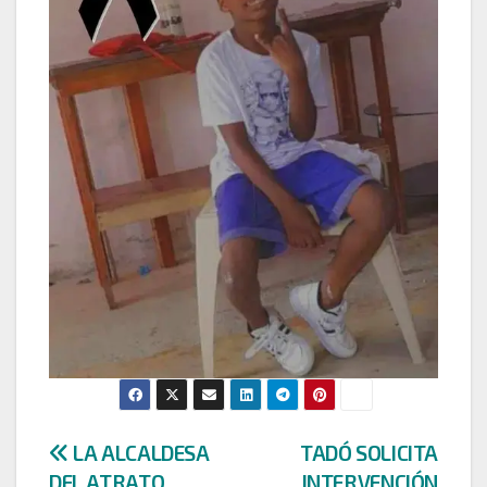
Navegación
LA ALCALDESA
TADÓ SOLICITA
DEL ATRATO,
INTERVENCIÓN