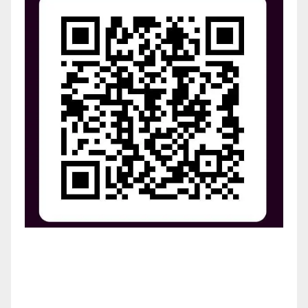
¡Apoya el crecimiento de Revista Chocó!
¡Necesitamos tu ayuda para llevar nuestra revista al
siguiente nivel! Tu donación hace la diferencia.