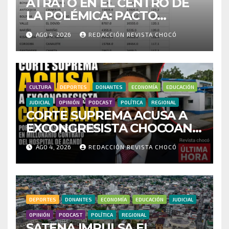
ATRATO EN EL CENTRO DE
LA POLÉMICA: PACTO
HISTÓRICO CUESTIONA
AGO 4, 2026
REDACCIÓN REVISTA CHOCÓ
CENSO ELECTORAL Y PIDE
INVESTIGAR PRESUNTO
FRAUDE
CULTURA
DEPORTES
DONANTES
ECONOMÍA
EDUCACIÓN
JUDICIAL
OPINIÓN
PODCAST
POLÍTICA
REGIONAL
CORTE SUPREMA ACUSA A
EXCONGRESISTA CHOCOANO
POR PRESUNTAS
AGO 4, 2026
REDACCIÓN REVISTA CHOCÓ
IRREGULARIDADES EN
MILLONARIO CONTRATO
DEL HOSPITAL DE ACANDÍ
DEPORTES
DONANTES
ECONOMÍA
EDUCACIÓN
JUDICIAL
OPINIÓN
PODCAST
POLÍTICA
REGIONAL
SATENA IMPULSA EL