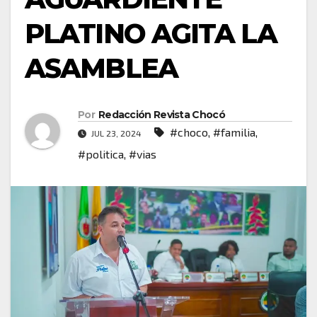
PLATINO AGITA LA
ASAMBLEA
Por
Redacción Revista Chocó
#choco
,
#familia
,
JUL 23, 2024
#politica
,
#vias