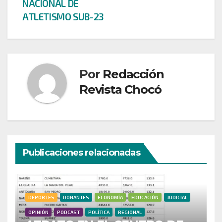
NACIONAL DE
ATLETISMO SUB-23
Por
Redacción
Revista Chocó
Publicaciones relacionadas
DEPORTES
DONANTES
ECONOMÍA
EDUCACIÓN
JUDICIAL
OPINIÓN
PODCAST
POLÍTICA
REGIONAL