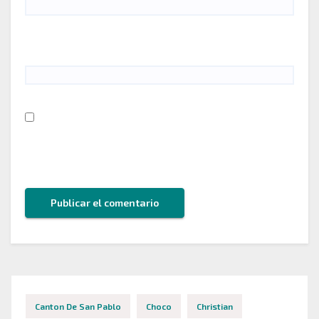
Web
Guarda mi nombre, correo electrónico y web en
este navegador para la próxima vez que comente.
Canton De San Pablo
Choco
Christian