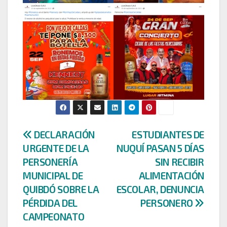
Navegación
DECLARACIÓN
ESTUDIANTES DE
URGENTE DE LA
NUQUÍ PASAN 5 DÍAS
de
PERSONERÍA
SIN RECIBIR
entradas
MUNICIPAL DE
ALIMENTACIÓN
QUIBDÓ SOBRE LA
ESCOLAR, DENUNCIA
PÉRDIDA DEL
PERSONERO
CAMPEONATO