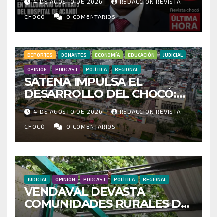
4 DE AGOSTO DE 2026
REDACCIÓN REVISTA
IRREGULARIDADES EN
MILLONARIO CONTRATO DEL
CHOCÓ
0 COMENTARIOS
HOSPITAL DE ACANDÍ
DEPORTES
DONANTES
ECONOMÍA
EDUCACIÓN
JUDICIAL
OPINIÓN
PODCAST
POLÍTICA
REGIONAL
SATENA IMPULSA EL
DESARROLLO DEL CHOCÓ:
MÁS DE 35 MIL PASAJEROS
4 DE AGOSTO DE 2026
REDACCIÓN REVISTA
MOVILIZADOS Y NUEVAS
RUTAS FORTALECEN LA
CHOCÓ
0 COMENTARIOS
CONECTIVIDAD
JUDICIAL
OPINIÓN
PODCAST
POLÍTICA
REGIONAL
VENDAVAL DEVASTA
COMUNIDADES RURALES DE
RIOSUCIO: ESCUELAS,