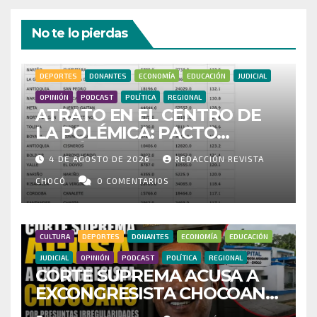
No te lo pierdas
DEPORTES
DONANTES
ECONOMÍA
EDUCACIÓN
JUDICIAL
OPINIÓN
PODCAST
POLÍTICA
REGIONAL
ATRATO EN EL CENTRO DE
LA POLÉMICA: PACTO
HISTÓRICO CUESTIONA
4 DE AGOSTO DE 2026
REDACCIÓN REVISTA
CENSO ELECTORAL Y PIDE
INVESTIGAR PRESUNTO
CHOCÓ
0 COMENTARIOS
FRAUDE
CULTURA
DEPORTES
DONANTES
ECONOMÍA
EDUCACIÓN
JUDICIAL
OPINIÓN
PODCAST
POLÍTICA
REGIONAL
CORTE SUPREMA ACUSA A
EXCONGRESISTA CHOCOANO
POR PRESUNTAS