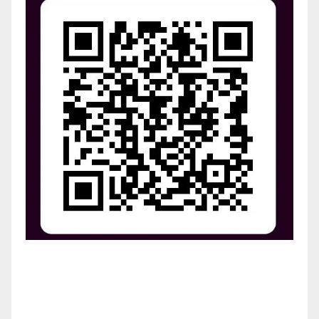
¡Apoya el crecimiento de Revista Chocó!
¡Necesitamos tu ayuda para llevar nuestra revista al
siguiente nivel! Tu donación hace la diferencia.