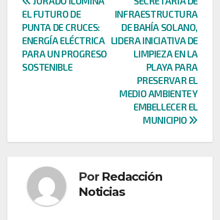
Navegación
JURADÓ ILUMINA
SECRETARÍA DE
EL FUTURO DE
INFRAESTRUCTURA
de
PUNTA DE CRUCES:
DE BAHÍA SOLANO,
entradas
ENERGÍA ELÉCTRICA
LIDERA INICIATIVA DE
PARA UN PROGRESO
LIMPIEZA EN LA
SOSTENIBLE
PLAYA PARA
PRESERVAR EL
MEDIO AMBIENTE Y
EMBELLECER EL
MUNICIPIO
Por
Redacción
Noticias