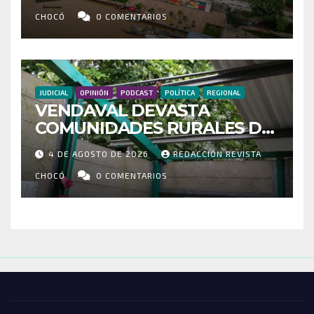
MOVILIZADOS Y NUEVAS
RUTAS FORTALECEN LA
CHOCÓ
0 COMENTARIOS
CONECTIVIDAD
JUDICIAL
OPINIÓN
PODCAST
POLÍTICA
REGIONAL
VENDAVAL DEVASTA
COMUNIDADES RURALES DE
RIOSUCIO: ESCUELAS,
4 DE AGOSTO DE 2026
REDACCIÓN REVISTA
VIVIENDAS Y CEMENTERIO
ENTRE LOS AFECTADOS
CHOCÓ
0 COMENTARIOS