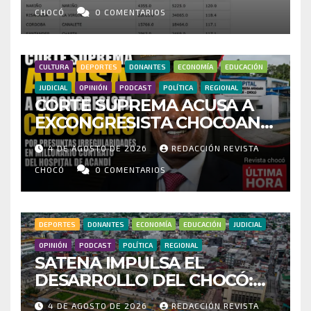
INVESTIGAR PRESUNTO
CHOCÓ
0 COMENTARIOS
FRAUDE
CULTURA
DEPORTES
DONANTES
ECONOMÍA
EDUCACIÓN
JUDICIAL
OPINIÓN
PODCAST
POLÍTICA
REGIONAL
CORTE SUPREMA ACUSA A
EXCONGRESISTA CHOCOANO
POR PRESUNTAS
4 DE AGOSTO DE 2026
REDACCIÓN REVISTA
IRREGULARIDADES EN
MILLONARIO CONTRATO DEL
CHOCÓ
0 COMENTARIOS
HOSPITAL DE ACANDÍ
DEPORTES
DONANTES
ECONOMÍA
EDUCACIÓN
JUDICIAL
OPINIÓN
PODCAST
POLÍTICA
REGIONAL
SATENA IMPULSA EL
DESARROLLO DEL CHOCÓ:
MÁS DE 35 MIL PASAJEROS
4 DE AGOSTO DE 2026
REDACCIÓN REVISTA