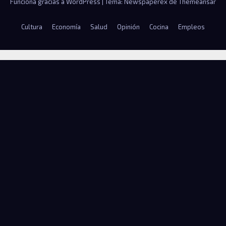
Funciona gracias a WordPress
|
Tema: Newspaperex de
Themeansar
Cultura
Economía
Salud
Opinión
Cocina
Empleos