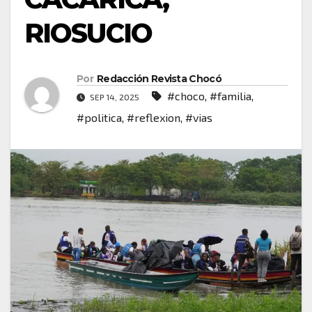
RIOSUCIO
Por
Redacción Revista Chocó
#choco
,
#familia
,
SEP 14, 2025
#politica
,
#reflexion
,
#vias