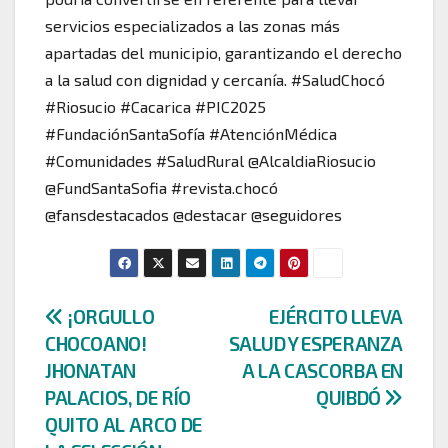
servicios especializados a las zonas más
apartadas del municipio, garantizando el derecho
a la salud con dignidad y cercanía. #SaludChocó
#Riosucio #Cacarica #PIC2025
#FundaciónSantaSofía #AtenciónMédica
#Comunidades #SaludRural @AlcaldiaRiosucio
@FundSantaSofia #revista.chocó
@fansdestacados @destacar @seguidores
Navegación
¡ORGULLO
EJÉRCITO LLEVA
CHOCOANO!
SALUD Y ESPERANZA
de
JHONATAN
A LA CASCORBA EN
entradas
PALACIOS, DE RÍO
QUIBDÓ
QUITO AL ARCO DE