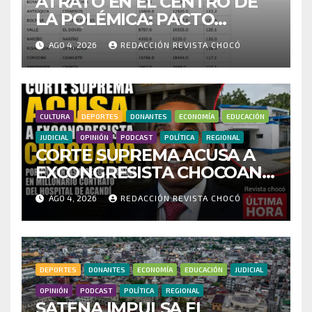
ATRATO EN EL CENTRO DE
LA POLÉMICA: PACTO
HISTÓRICO CUESTIONA
AGO 4, 2026
REDACCIÓN REVISTA CHOCÓ
CENSO ELECTORAL Y PIDE
INVESTIGAR PRESUNTO
FRAUDE
CULTURA
DEPORTES
DONANTES
ECONOMÍA
EDUCACIÓN
JUDICIAL
OPINIÓN
PODCAST
POLÍTICA
REGIONAL
CORTE SUPREMA ACUSA A
EXCONGRESISTA CHOCOANO
POR PRESUNTAS
AGO 4, 2026
REDACCIÓN REVISTA CHOCÓ
IRREGULARIDADES EN
MILLONARIO CONTRATO
DEL HOSPITAL DE ACANDÍ
DEPORTES
DONANTES
ECONOMÍA
EDUCACIÓN
JUDICIAL
OPINIÓN
PODCAST
POLÍTICA
REGIONAL
SATENA IMPULSA EL