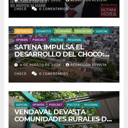
IRREGULARIDADES EN
MILLONARIO CONTRATO DEL
CHOCÓ
0 COMENTARIOS
HOSPITAL DE ACANDÍ
DEPORTES
DONANTES
ECONOMÍA
EDUCACIÓN
JUDICIAL
OPINIÓN
PODCAST
POLÍTICA
REGIONAL
SATENA IMPULSA EL
DESARROLLO DEL CHOCÓ:
MÁS DE 35 MIL PASAJEROS
4 DE AGOSTO DE 2026
REDACCIÓN REVISTA
MOVILIZADOS Y NUEVAS
RUTAS FORTALECEN LA
CHOCÓ
0 COMENTARIOS
CONECTIVIDAD
JUDICIAL
OPINIÓN
PODCAST
POLÍTICA
REGIONAL
VENDAVAL DEVASTA
COMUNIDADES RURALES DE
RIOSUCIO: ESCUELAS,