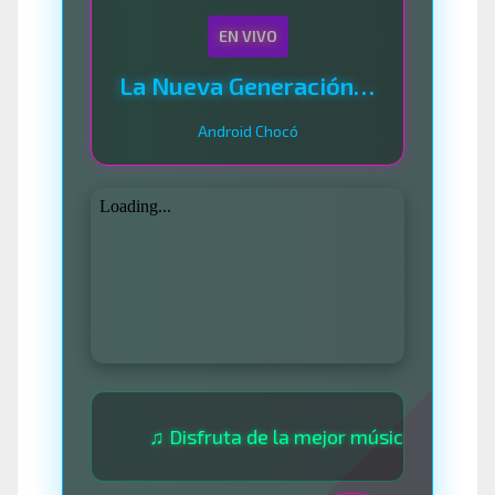
EN VIVO
La Nueva Generación Del Sistema
Android Chocó
♫ Disfruta de la mejor música las 24 horas ♫ 