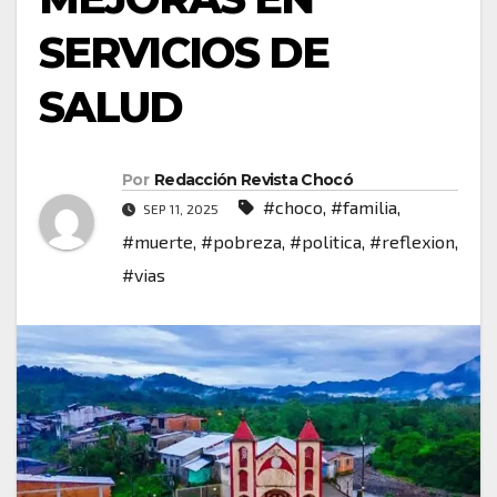
SERVICIOS DE
SALUD
Por
Redacción Revista Chocó
#choco
,
#familia
,
SEP 11, 2025
#muerte
,
#pobreza
,
#politica
,
#reflexion
,
#vias