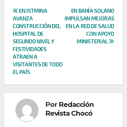
Navegación
EN ISTMINA
EN BAHÍA SOLANO
AVANZA
IMPULSAN MEJORAS
de
CONSTRUCCIÓN DEL
EN LA RED DE SALUD
entradas
HOSPITAL DE
CON APOYO
SEGUNDO NIVEL Y
MINISTERIAL
FESTIVIDADES
ATRAEN A
VISITANTES DE TODO
EL PAÍS
Por
Redacción
Revista Chocó