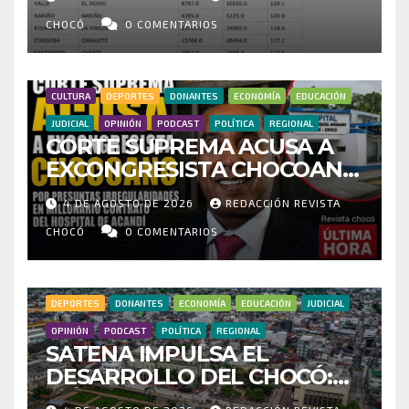
CENSO ELECTORAL Y PIDE
INVESTIGAR PRESUNTO
CHOCÓ
0 COMENTARIOS
FRAUDE
CULTURA
DEPORTES
DONANTES
ECONOMÍA
EDUCACIÓN
JUDICIAL
OPINIÓN
PODCAST
POLÍTICA
REGIONAL
CORTE SUPREMA ACUSA A
EXCONGRESISTA CHOCOANO
POR PRESUNTAS
4 DE AGOSTO DE 2026
REDACCIÓN REVISTA
IRREGULARIDADES EN
MILLONARIO CONTRATO DEL
CHOCÓ
0 COMENTARIOS
HOSPITAL DE ACANDÍ
DEPORTES
DONANTES
ECONOMÍA
EDUCACIÓN
JUDICIAL
OPINIÓN
PODCAST
POLÍTICA
REGIONAL
SATENA IMPULSA EL
DESARROLLO DEL CHOCÓ:
MÁS DE 35 MIL PASAJEROS