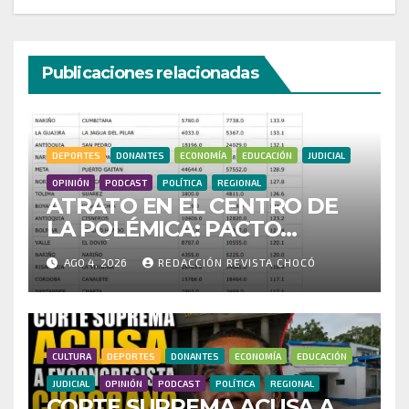
Publicaciones relacionadas
DEPORTES
DONANTES
ECONOMÍA
EDUCACIÓN
JUDICIAL
OPINIÓN
PODCAST
POLÍTICA
REGIONAL
ATRATO EN EL CENTRO DE
LA POLÉMICA: PACTO
HISTÓRICO CUESTIONA
AGO 4, 2026
REDACCIÓN REVISTA CHOCÓ
CENSO ELECTORAL Y PIDE
INVESTIGAR PRESUNTO
FRAUDE
CULTURA
DEPORTES
DONANTES
ECONOMÍA
EDUCACIÓN
JUDICIAL
OPINIÓN
PODCAST
POLÍTICA
REGIONAL
CORTE SUPREMA ACUSA A