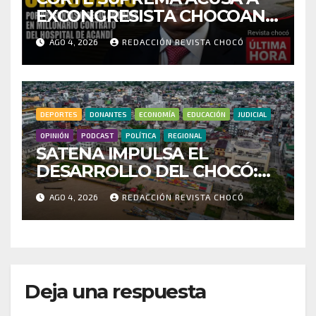
EXCONGRESISTA CHOCOANO
POR PRESUNTAS
AGO 4, 2026
REDACCIÓN REVISTA CHOCÓ
IRREGULARIDADES EN
MILLONARIO CONTRATO
DEL HOSPITAL DE ACANDÍ
DEPORTES
DONANTES
ECONOMÍA
EDUCACIÓN
JUDICIAL
OPINIÓN
PODCAST
POLÍTICA
REGIONAL
SATENA IMPULSA EL
DESARROLLO DEL CHOCÓ:
MÁS DE 35 MIL PASAJEROS
AGO 4, 2026
REDACCIÓN REVISTA CHOCÓ
MOVILIZADOS Y NUEVAS
RUTAS FORTALECEN LA
CONECTIVIDAD
Deja una respuesta