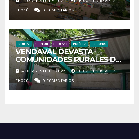
4 DE AGOSTO DE 2026
REDACCIÓN REVISTA
MOVILIZADOS Y NUEVAS
RUTAS FORTALECEN LA
CHOCÓ
0 COMENTARIOS
CONECTIVIDAD
JUDICIAL
OPINIÓN
PODCAST
POLÍTICA
REGIONAL
VENDAVAL DEVASTA
COMUNIDADES RURALES DE
RIOSUCIO: ESCUELAS,
4 DE AGOSTO DE 2026
REDACCIÓN REVISTA
VIVIENDAS Y CEMENTERIO
ENTRE LOS AFECTADOS
CHOCÓ
0 COMENTARIOS