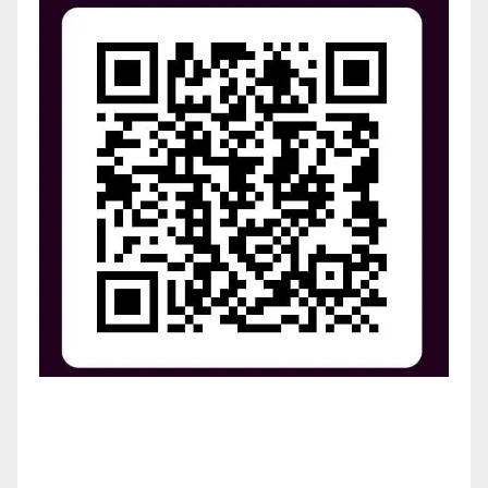
¡Apoya el crecimiento de Revista Chocó!
¡Necesitamos tu ayuda para llevar nuestra revista al