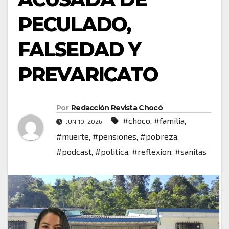
PECULADO,
FALSEDAD Y
PREVARICATO
Por
Redacción Revista Chocó
#choco
,
#familia
,
JUN 10, 2026
#muerte
,
#pensiones
,
#pobreza
,
#podcast
,
#politica
,
#reflexion
,
#sanitas