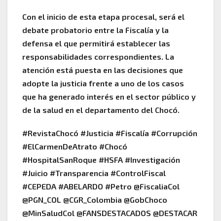
Con el inicio de esta etapa procesal, será el
debate probatorio entre la Fiscalía y la
defensa el que permitirá establecer las
responsabilidades correspondientes. La
atención está puesta en las decisiones que
adopte la justicia frente a uno de los casos
que ha generado interés en el sector público y
de la salud en el departamento del Chocó.
#RevistaChocó #Justicia #Fiscalía #Corrupción
#ElCarmenDeAtrato #Chocó
#HospitalSanRoque #HSFA #Investigación
#Juicio #Transparencia #ControlFiscal
#CEPEDA #ABELARDO #Petro @FiscaliaCol
@PGN_COL @CGR_Colombia @GobChoco
@MinSaludCol @FANSDESTACADOS @DESTACAR