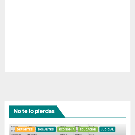
¡Apoya el crecimiento de Revista Chocó!
¡Necesitamos tu ayuda para llevar nuestra revista al
siguiente nivel! Tu donación hace la diferencia.
¡Únete a nosotros para inspirar, informar y conectar
a nuestra comunidad!
¡Gracias por tu generosidad!
No te lo pierdas
DEPORTES
DONANTES
ECONOMÍA
EDUCACIÓN
JUDICIAL