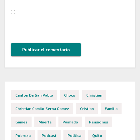
Guarda mi nombre, correo electrónico y web en
este navegador para la próxima vez que comente.
Canton De San Pablo
Choco
Christian
Christian Camilo Serna Gamez
Cristian
Familia
Gamez
Muerte
Paimado
Pensiones
Pobreza
Podcast
Politica
Quito