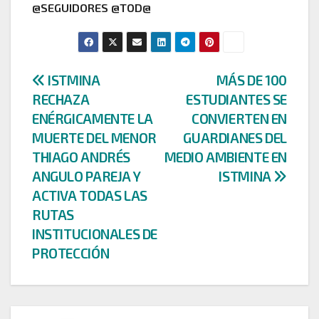
@SEGUIDORES @TOD@
Navegación
ISTMINA
MÁS DE 100
RECHAZA
ESTUDIANTES SE
de
ENÉRGICAMENTE LA
CONVIERTEN EN
entradas
MUERTE DEL MENOR
GUARDIANES DEL
THIAGO ANDRÉS
MEDIO AMBIENTE EN
ANGULO PAREJA Y
ISTMINA
ACTIVA TODAS LAS
RUTAS
INSTITUCIONALES DE
PROTECCIÓN