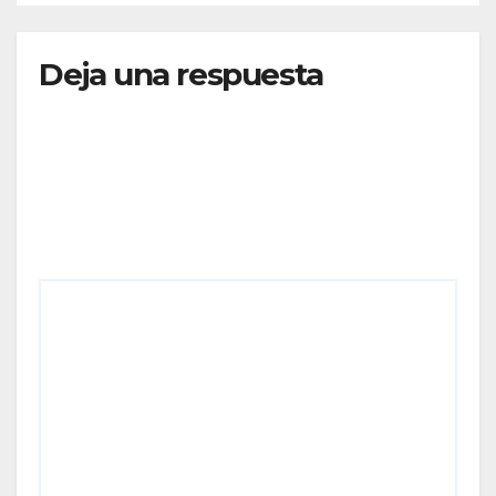
Deja una respuesta
Tu dirección de correo electrónico no será
publicada.
Los campos obligatorios están marcados
con
*
Comentario
*