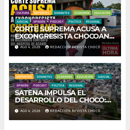
FRAUDE
CULTURA
DEPORTES
DONANTES
ECONOMÍA
EDUCACIÓN
JUDICIAL
OPINIÓN
PODCAST
POLÍTICA
REGIONAL
CORTE SUPREMA ACUSA A
EXCONGRESISTA CHOCOANO
POR PRESUNTAS
AGO 4, 2026
REDACCIÓN REVISTA CHOCÓ
IRREGULARIDADES EN
MILLONARIO CONTRATO
DEL HOSPITAL DE ACANDÍ
DEPORTES
DONANTES
ECONOMÍA
EDUCACIÓN
JUDICIAL
OPINIÓN
PODCAST
POLÍTICA
REGIONAL
SATENA IMPULSA EL
DESARROLLO DEL CHOCÓ:
MÁS DE 35 MIL PASAJEROS
AGO 4, 2026
REDACCIÓN REVISTA CHOCÓ
MOVILIZADOS Y NUEVAS
RUTAS FORTALECEN LA
CONECTIVIDAD