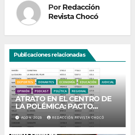
Por
Redacción
Revista Chocó
Publicaciones relacionadas
DEPORTES
DONANTES
ECONOMÍA
EDUCACIÓN
JUDICIAL
OPINIÓN
PODCAST
POLÍTICA
REGIONAL
ATRATO EN EL CENTRO DE
LA POLÉMICA: PACTO
HISTÓRICO CUESTIONA
AGO 4, 2026
REDACCIÓN REVISTA CHOCÓ
CENSO ELECTORAL Y PIDE
INVESTIGAR PRESUNTO