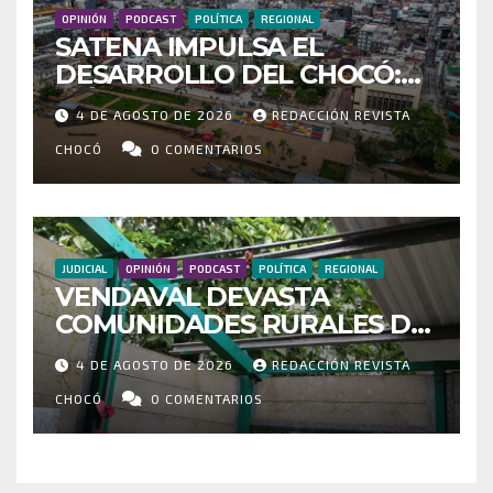
OPINIÓN
PODCAST
POLÍTICA
REGIONAL
SATENA IMPULSA EL
DESARROLLO DEL CHOCÓ:
MÁS DE 35 MIL PASAJEROS
4 DE AGOSTO DE 2026
REDACCIÓN REVISTA
MOVILIZADOS Y NUEVAS
RUTAS FORTALECEN LA
CHOCÓ
0 COMENTARIOS
CONECTIVIDAD
JUDICIAL
OPINIÓN
PODCAST
POLÍTICA
REGIONAL
VENDAVAL DEVASTA
COMUNIDADES RURALES DE
RIOSUCIO: ESCUELAS,
4 DE AGOSTO DE 2026
REDACCIÓN REVISTA
VIVIENDAS Y CEMENTERIO
ENTRE LOS AFECTADOS
CHOCÓ
0 COMENTARIOS