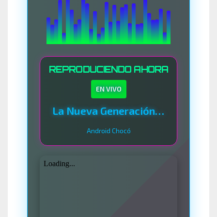
REPRODUCIENDO AHORA
EN VIVO
La Nueva Generación Del Sistema
Android Chocó