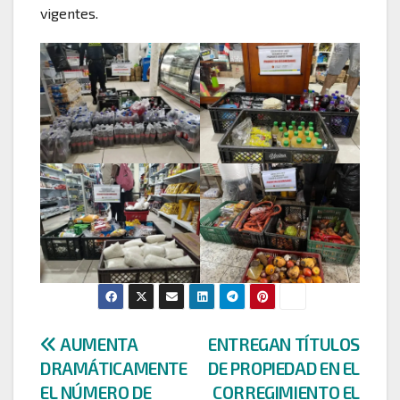
vigentes.
Navegación
AUMENTA
ENTREGAN TÍTULOS
DRAMÁTICAMENTE
DE PROPIEDAD EN EL
de
EL NÚMERO DE
CORREGIMIENTO EL