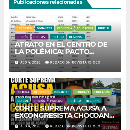
Publicaciones relacionadas
DEPORTES
DONANTES
ECONOMÍA
EDUCACIÓN
JUDICIAL
OPINIÓN
PODCAST
POLÍTICA
REGIONAL
ATRATO EN EL CENTRO DE
LA POLÉMICA: PACTO
HISTÓRICO CUESTIONA
AGO 4, 2026
REDACCIÓN REVISTA CHOCÓ
CENSO ELECTORAL Y PIDE
INVESTIGAR PRESUNTO
FRAUDE
CULTURA
DEPORTES
DONANTES
ECONOMÍA
EDUCACIÓN
JUDICIAL
OPINIÓN
PODCAST
POLÍTICA
REGIONAL
CORTE SUPREMA ACUSA A
EXCONGRESISTA CHOCOANO
POR PRESUNTAS
AGO 4, 2026
REDACCIÓN REVISTA CHOCÓ
IRREGULARIDADES EN