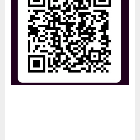
¡Apoya el crecimiento de Revista Chocó!
¡Necesitamos tu ayuda para llevar nuestra revista al
siguiente nivel! Tu donación hace la diferencia.
¡Únete a nosotros para inspirar, informar y conectar
a nuestra comunidad!