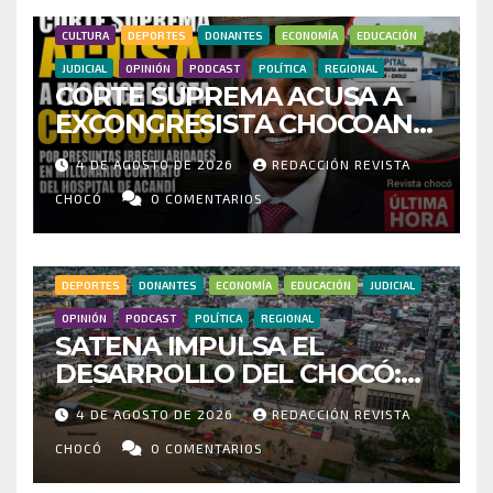
CULTURA
DEPORTES
DONANTES
ECONOMÍA
EDUCACIÓN
JUDICIAL
OPINIÓN
PODCAST
POLÍTICA
REGIONAL
CORTE SUPREMA ACUSA A
EXCONGRESISTA CHOCOANO
POR PRESUNTAS
4 DE AGOSTO DE 2026
REDACCIÓN REVISTA
IRREGULARIDADES EN
MILLONARIO CONTRATO DEL
CHOCÓ
0 COMENTARIOS
HOSPITAL DE ACANDÍ
DEPORTES
DONANTES
ECONOMÍA
EDUCACIÓN
JUDICIAL
OPINIÓN
PODCAST
POLÍTICA
REGIONAL
SATENA IMPULSA EL
DESARROLLO DEL CHOCÓ:
MÁS DE 35 MIL PASAJEROS
4 DE AGOSTO DE 2026
REDACCIÓN REVISTA
MOVILIZADOS Y NUEVAS
RUTAS FORTALECEN LA
CHOCÓ
0 COMENTARIOS
CONECTIVIDAD