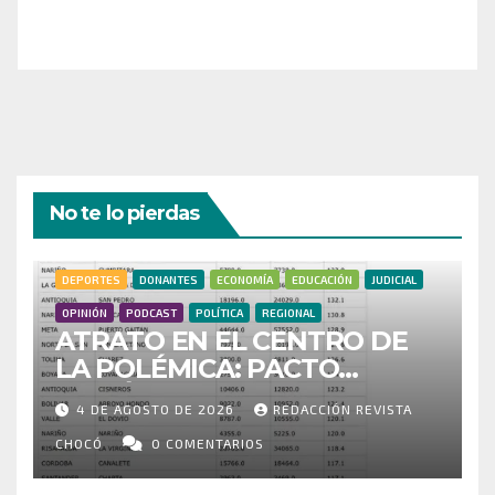
¡Gracias por tu generosidad!
No te lo pierdas
DEPORTES
DONANTES
ECONOMÍA
EDUCACIÓN
JUDICIAL
OPINIÓN
PODCAST
POLÍTICA
REGIONAL
ATRATO EN EL CENTRO DE
LA POLÉMICA: PACTO
HISTÓRICO CUESTIONA
4 DE AGOSTO DE 2026
REDACCIÓN REVISTA
CENSO ELECTORAL Y PIDE
INVESTIGAR PRESUNTO
CHOCÓ
0 COMENTARIOS
FRAUDE