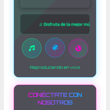
♫ Disfruta de la mejor música las 24 horas
Reproduciendo en vivo
CONÉCTATE CON
NOSOTROS