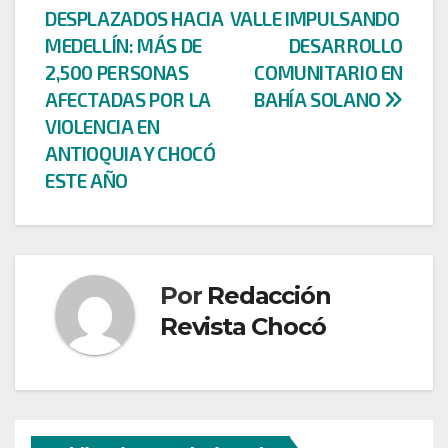
entradas
DESPLAZADOS HACIA
VALLE IMPULSANDO
MEDELLÍN: MÁS DE
DESARROLLO
2,500 PERSONAS
COMUNITARIO EN
AFECTADAS POR LA
BAHÍA SOLANO
VIOLENCIA EN
ANTIOQUIA Y CHOCÓ
ESTE AÑO
Por
Redacción
Revista Chocó