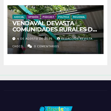
JUDICIAL
OPINIÓN
PODCAST
POLÍTICA
REGIONAL
VENDAVAL DEVASTA
COMUNIDADES RURALES DE
RIOSUCIO: ESCUELAS,
4 DE AGOSTO DE 2026
REDACCIÓN REVISTA
VIVIENDAS Y CEMENTERIO
ENTRE LOS AFECTADOS
CHOCÓ
0 COMENTARIOS