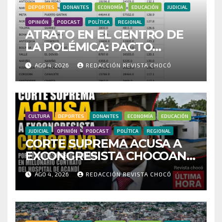
DEPORTES
DONANTES
ECONOMÍA
EDUCACIÓN
JUDICIAL
OPINIÓN
PODCAST
POLÍTICA
REGIONAL
ATRATO EN EL CENTRO DE
LA POLÉMICA: PACTO
HISTÓRICO CUESTIONA
AGO 4, 2026
REDACCIÓN REVISTA CHOCÓ
CENSO ELECTORAL Y PIDE
INVESTIGAR PRESUNTO
FRAUDE
CULTURA
DEPORTES
DONANTES
ECONOMÍA
EDUCACIÓN
JUDICIAL
OPINIÓN
PODCAST
POLÍTICA
REGIONAL
CORTE SUPREMA ACUSA A
EXCONGRESISTA CHOCOANO
POR PRESUNTAS
AGO 4, 2026
REDACCIÓN REVISTA CHOCÓ
IRREGULARIDADES EN
MILLONARIO CONTRATO
DEL HOSPITAL DE ACANDÍ