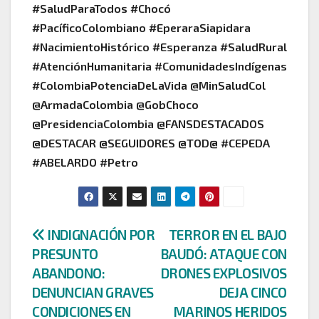
#SaludParaTodos #Chocó
#PacíficoColombiano #EperaraSiapidara
#NacimientoHistórico #Esperanza #SaludRural
#AtenciónHumanitaria #ComunidadesIndígenas
#ColombiaPotenciaDeLaVida @MinSaludCol
@ArmadaColombia @GobChoco
@PresidenciaColombia @FANSDESTACADOS
@DESTACAR @SEGUIDORES @TOD@ #CEPEDA
#ABELARDO #Petro
Navegación
INDIGNACIÓN POR
TERROR EN EL BAJO
PRESUNTO
BAUDÓ: ATAQUE CON
de
ABANDONO:
DRONES EXPLOSIVOS
entradas
DENUNCIAN GRAVES
DEJA CINCO
CONDICIONES EN
MARINOS HERIDOS