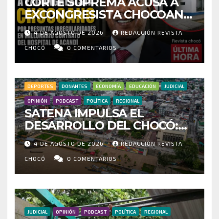
CORTE SUPREMA ACUSA A
EXCONGRESISTA CHOCOANO
POR PRESUNTAS
4 DE AGOSTO DE 2026
REDACCIÓN REVISTA
IRREGULARIDADES EN
MILLONARIO CONTRATO DEL
CHOCÓ
0 COMENTARIOS
HOSPITAL DE ACANDÍ
DEPORTES
DONANTES
ECONOMÍA
EDUCACIÓN
JUDICIAL
OPINIÓN
PODCAST
POLÍTICA
REGIONAL
SATENA IMPULSA EL
DESARROLLO DEL CHOCÓ:
MÁS DE 35 MIL PASAJEROS
4 DE AGOSTO DE 2026
REDACCIÓN REVISTA
MOVILIZADOS Y NUEVAS
RUTAS FORTALECEN LA
CHOCÓ
0 COMENTARIOS
CONECTIVIDAD
JUDICIAL
OPINIÓN
PODCAST
POLÍTICA
REGIONAL