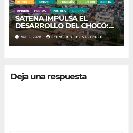
DEPORTES
DONANTES
ECONOMÍA
EDUCACIÓN
JUDICIAL
OPINIÓN
PODCAST
POLÍTICA
REGIONAL
SATENA IMPULSA EL
DESARROLLO DEL CHOCÓ:
MÁS DE 35 MIL PASAJEROS
AGO 4, 2026
REDACCIÓN REVISTA CHOCÓ
MOVILIZADOS Y NUEVAS
RUTAS FORTALECEN LA
CONECTIVIDAD
Deja una respuesta
Tu dirección de correo electrónico no será
publicada.
Los campos obligatorios están marcados
con
*
Comentario
*