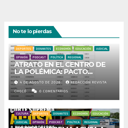
No te lo pierdas
DEPORTES
DONANTES
ECONOMÍA
EDUCACIÓN
JUDICIAL
OPINIÓN
PODCAST
POLÍTICA
REGIONAL
ATRATO EN EL CENTRO DE
LA POLÉMICA: PACTO
HISTÓRICO CUESTIONA
4 DE AGOSTO DE 2026
REDACCIÓN REVISTA
CENSO ELECTORAL Y PIDE
INVESTIGAR PRESUNTO
CHOCÓ
0 COMENTARIOS
FRAUDE
CULTURA
DEPORTES
DONANTES
ECONOMÍA
EDUCACIÓN
JUDICIAL
OPINIÓN
PODCAST
POLÍTICA
REGIONAL