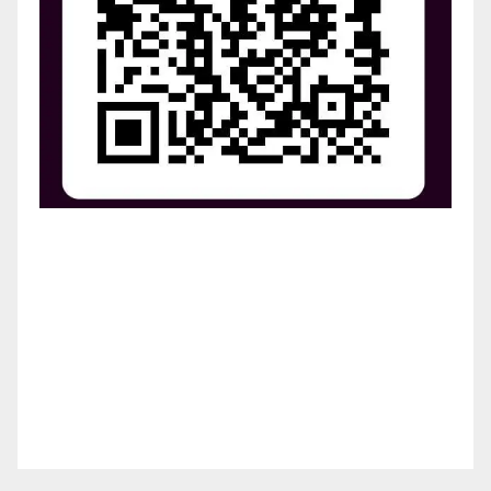
¡Apoya el crecimiento de Revista Chocó!
¡Necesitamos tu ayuda para llevar nuestra revista al
siguiente nivel! Tu donación hace la diferencia.
¡Únete a nosotros para inspirar, informar y conectar
a nuestra comunidad!
¡Gracias por tu generosidad!