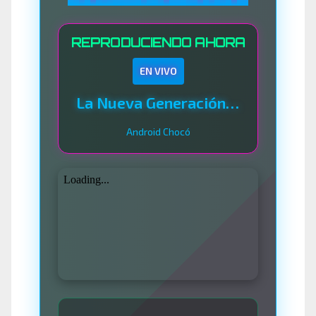
REPRODUCIENDO AHORA
EN VIVO
La Nueva Generación Del Sistema
Android Chocó