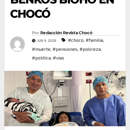
CHOCÓ
Por
Redacción Revista Chocó
#choco
,
#familia
,
JUN 9, 2026
#muerte
,
#pensiones
,
#pobreza
,
#politica
,
#vias