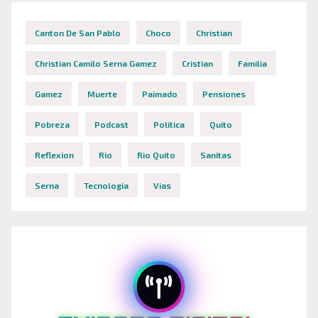
Canton De San Pablo
Choco
Christian
Christian Camilo Serna Gamez
Cristian
Familia
Gamez
Muerte
Paimado
Pensiones
Pobreza
Podcast
Politica
Quito
Reflexion
Rio
Rio Quito
Sanitas
Serna
Tecnologia
Vias