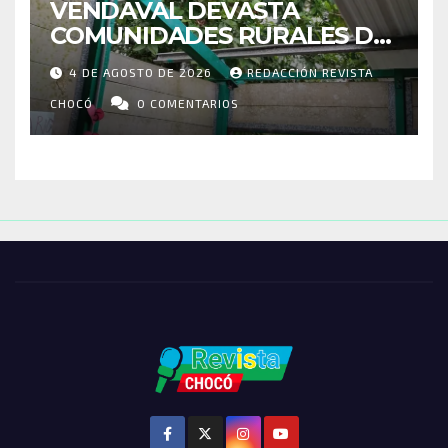
VENDAVAL DEVASTA
COMUNIDADES RURALES DE
RIOSUCIO: ESCUELAS,
4 DE AGOSTO DE 2026
REDACCIÓN REVISTA
VIVIENDAS Y CEMENTERIO
ENTRE LOS AFECTADOS
CHOCÓ
0 COMENTARIOS