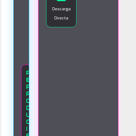
O
Descarga
Directa
R
E
P
R
O
D
U
C
I
E