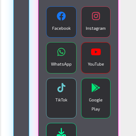
A
N
S
Facebook
Instagram
M
I
S
I
WhatsApp
YouTube
Ó
N
E
N
TikTok
Google
V
Play
I
V