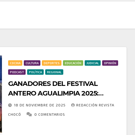
COCINA
CULTURA
DEPORTES
EDUCACIÓN
JUDICIAL
OPINIÓN
PODCAST
POLÍTICA
REGIONAL
GANADORES DEL FESTIVAL
ANTERO AGUALIMPIA 2025:
MAKERULE, SEMILLAS DE
18 DE NOVIEMBRE DE 2025
REDACCIÓN REVISTA
ESPERANZA Y REMANSOS DEL RÍO
CHOCÓ
0 COMENTARIOS
SE LLEVAN LOS PRIMEROS
El pasado 16 de noviembre culminó la
LUGARES
decimotercera edición del