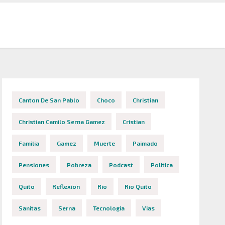
Canton De San Pablo
Choco
Christian
Christian Camilo Serna Gamez
Cristian
Familia
Gamez
Muerte
Paimado
Pensiones
Pobreza
Podcast
Politica
Quito
Reflexion
Rio
Rio Quito
Sanitas
Serna
Tecnologia
Vias