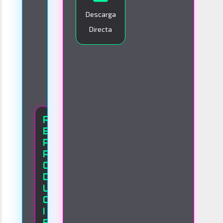
O
Descarga
Directa
R
E
P
R
O
D
U
C
I
E