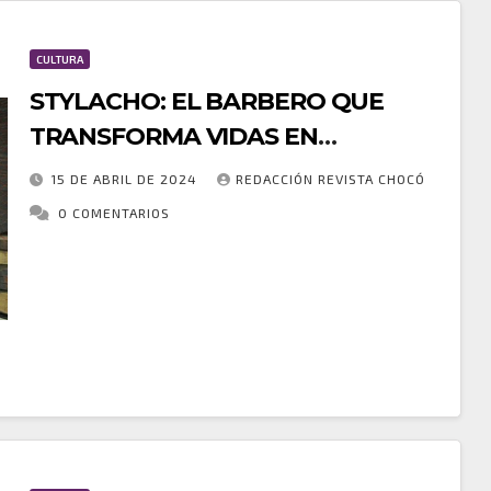
CULTURA
STYLACHO: EL BARBERO QUE
TRANSFORMA VIDAS EN
MEDELLÍN
15 DE ABRIL DE 2024
REDACCIÓN REVISTA CHOCÓ
0 COMENTARIOS
En las bulliciosas calles de Medellín, un joven
chocoano ha dejado una marca imborrable con sus
tijeras y su corazón. Estiwar Rodríguez, conocido
cariñosamente como #Stylacho, no solo es un…