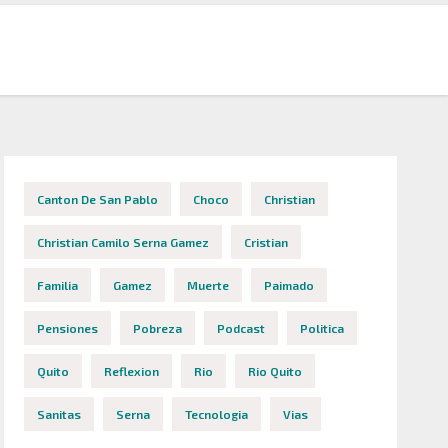
Canton De San Pablo
Choco
Christian
Christian Camilo Serna Gamez
Cristian
Familia
Gamez
Muerte
Paimado
Pensiones
Pobreza
Podcast
Politica
Quito
Reflexion
Rio
Rio Quito
Sanitas
Serna
Tecnologia
Vias