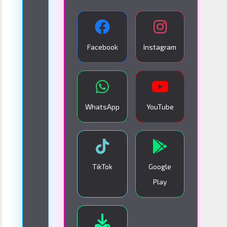
A
N
S
Facebook
Instagram
M
I
S
I
WhatsApp
YouTube
Ó
N
E
N
TikTok
Google
V
Play
I
V