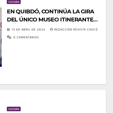
CULTURA
EN QUIBDÓ, CONTINÚA LA GIRA
DEL ÚNICO MUSEO ITINERANTE
DE DERECHOS HUMANOS DE LA
13 DE ABRIL DE 2024
REDACCIÓN REVISTA CHOCÓ
DEFENSORÍA DEL PUEBLO.
0 COMENTARIOS
A partir del 15 de abril y hasta el 15 de mayo estará
en la Biblioteca Departamental, Arnoldo de los
Santos Palacios Mosquera, en el horario de lunes a
viernes…
CULTURA