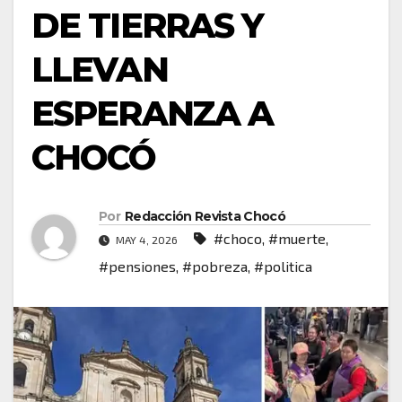
DE TIERRAS Y
LLEVAN
ESPERANZA A
CHOCÓ
Por
Redacción Revista Chocó
#choco
,
#muerte
,
MAY 4, 2026
#pensiones
,
#pobreza
,
#politica