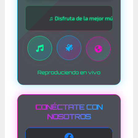
♫ Disfruta de la mejor música las 24 hora
Reproduciendo en vivo
CONÉCTATE CON
NOSOTROS