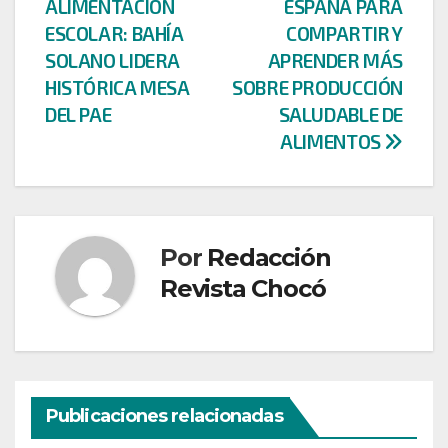
de
ALIMENTACIÓN
ESPAÑA PARA
entradas
ESCOLAR: BAHÍA
COMPARTIR Y
SOLANO LIDERA
APRENDER MÁS
HISTÓRICA MESA
SOBRE PRODUCCIÓN
DEL PAE
SALUDABLE DE
ALIMENTOS
Por
Redacción
Revista Chocó
Publicaciones relacionadas