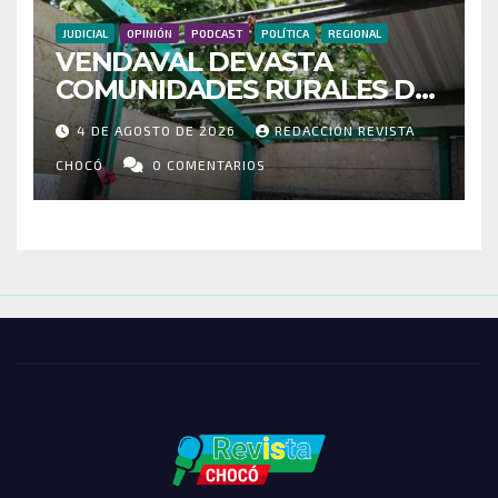
JUDICIAL
OPINIÓN
PODCAST
POLÍTICA
REGIONAL
VENDAVAL DEVASTA
COMUNIDADES RURALES DE
RIOSUCIO: ESCUELAS,
4 DE AGOSTO DE 2026
REDACCIÓN REVISTA
VIVIENDAS Y CEMENTERIO
ENTRE LOS AFECTADOS
CHOCÓ
0 COMENTARIOS