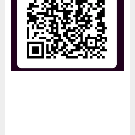
¡Apoya el crecimiento de Revista Chocó!
¡Necesitamos tu ayuda para llevar nuestra revista al
siguiente nivel! Tu donación hace la diferencia.
¡Únete a nosotros para inspirar, informar y conectar
a nuestra comunidad!
¡Gracias por tu generosidad!