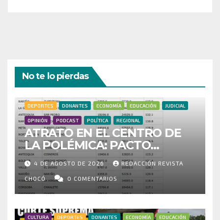
No te lo pierdas
DEPORTES
DONANTES
ECONOMÍA
EDUCACIÓN
JUDICIAL
OPINIÓN
PODCAST
POLÍTICA
REGIONAL
ATRATO EN EL CENTRO DE
LA POLÉMICA: PACTO
HISTÓRICO CUESTIONA
4 DE AGOSTO DE 2026
REDACCIÓN REVISTA
CENSO ELECTORAL Y PIDE
INVESTIGAR PRESUNTO
CHOCÓ
0 COMENTARIOS
FRAUDE
CULTURA
DEPORTES
DONANTES
ECONOMÍA
EDUCACIÓN