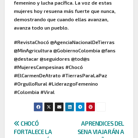
femenino y lucha pacífica. La voz de estas
mujeres hoy resuena más fuerte que nunca,
demostrando que cuando ellas avanzan,
avanza todo un pueblo.
#RevistaChocó @AgenciaNacionalDeTierras
@MinAgricultura @GobiernoColombia @fans
@destacar @seguidores @tod@s
#MujeresCampesinas #Chocó
#ElCarmenDeAtrato #TierrasParaLaPaz
#OrgulloRural #LiderazgoFemenino
#Colombia #Viral
Navegación
CHOCÓ
APRENDICES DEL
FORTALECE LA
SENA VIAJARÁN A