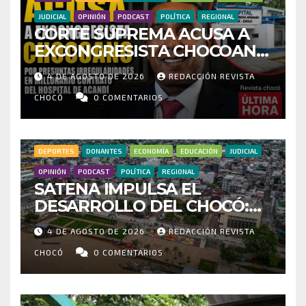
JUDICIAL
OPINIÓN
PODCAST
POLÍTICA
REGIONAL
CORTE SUPREMA ACUSA A
EXCONGRESISTA CHOCOANO
POR PRESUNTAS
4 DE AGOSTO DE 2026
REDACCIÓN REVISTA
IRREGULARIDADES EN
MILLONARIO CONTRATO DEL
CHOCÓ
0 COMENTARIOS
HOSPITAL DE ACANDÍ
DEPORTES
DONANTES
ECONOMÍA
EDUCACIÓN
JUDICIAL
OPINIÓN
PODCAST
POLÍTICA
REGIONAL
SATENA IMPULSA EL
DESARROLLO DEL CHOCÓ:
MÁS DE 35 MIL PASAJEROS
4 DE AGOSTO DE 2026
REDACCIÓN REVISTA
MOVILIZADOS Y NUEVAS
RUTAS FORTALECEN LA
CHOCÓ
0 COMENTARIOS
CONECTIVIDAD