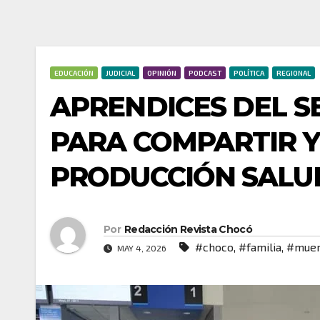
EDUCACIÓN
JUDICIAL
OPINIÓN
PODCAST
POLÍTICA
REGIONAL
APRENDICES DEL S
PARA COMPARTIR 
PRODUCCIÓN SALU
Por
Redacción Revista Chocó
#choco
,
#familia
,
#muer
MAY 4, 2026