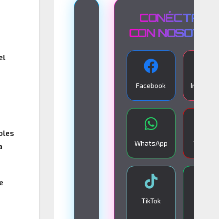
T
CONÉCTATE
R
CON NOSOTR
A
el
N
S
Facebook
Instagra
M
I
S
bles
I
WhatsApp
YouTub
a
Ó
N
E
e
N
TikTok
Google
V
Play