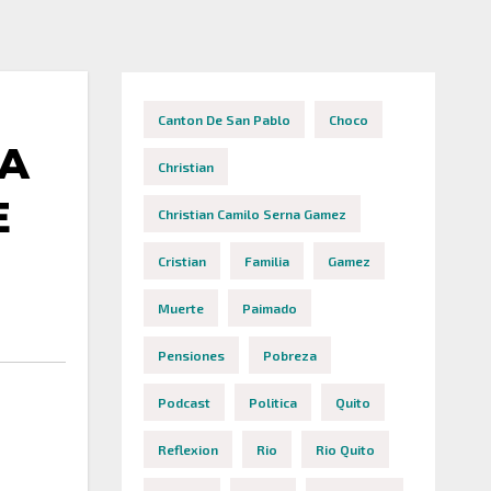
Canton De San Pablo
Choco
ÑA
Christian
E
Christian Camilo Serna Gamez
Cristian
Familia
Gamez
Muerte
Paimado
Pensiones
Pobreza
Podcast
Politica
Quito
Reflexion
Rio
Rio Quito