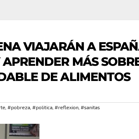
ENA VIAJARÁN A ESPA
Y APRENDER MÁS SOBR
DABLE DE ALIMENTOS
te
,
#pobreza
,
#politica
,
#reflexion
,
#sanitas