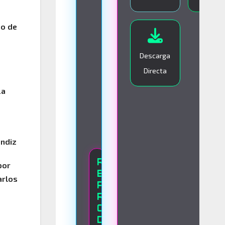
I
V
io de
O
Descarga
Directa
La
endiz
R
por
E
arlos
P
R
O
D