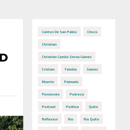
Canton De San Pablo
Choco
Christian
AD
Christian Camilo Serna Gamez
Cristian
Familia
Gamez
Muerte
Paimado
Pensiones
Pobreza
Podcast
Politica
Quito
Reflexion
Rio
Rio Quito