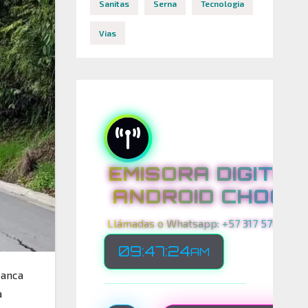
Sanitas
Serna
Tecnologia
Vias
EMISORA DIGITAL
ANDROID CHOCO
Llámadas o Whatsapp: +57 317 575 00 21
09:47:26
AM
banca
a