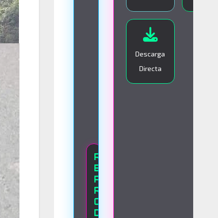
I
V
O
Descarga
Directa
R
E
P
R
O
D