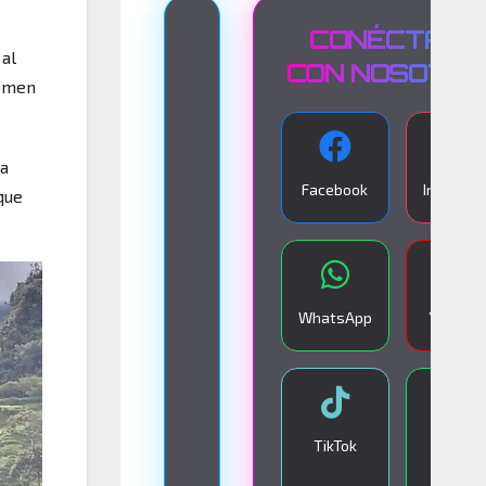
T
CONÉCTATE
 al
R
CON NOSOTR
tomen
A
N
ta
S
Facebook
Instagra
que
M
I
S
I
WhatsApp
YouTub
Ó
N
E
N
TikTok
Google
V
Play