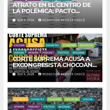
ATRATO EN EL CENTRO DE
LA POLÉMICA: PACTO
HISTÓRICO CUESTIONA
AGO 4, 2026
REDACCIÓN REVISTA CHOCÓ
CENSO ELECTORAL Y PIDE
INVESTIGAR PRESUNTO
FRAUDE
CULTURA
DEPORTES
DONANTES
ECONOMÍA
EDUCACIÓN
JUDICIAL
OPINIÓN
PODCAST
POLÍTICA
REGIONAL
CORTE SUPREMA ACUSA A
EXCONGRESISTA CHOCOANO
POR PRESUNTAS
AGO 4, 2026
REDACCIÓN REVISTA CHOCÓ
IRREGULARIDADES EN
MILLONARIO CONTRATO
DEL HOSPITAL DE ACANDÍ
DEPORTES
DONANTES
ECONOMÍA
EDUCACIÓN
JUDICIAL
OPINIÓN
PODCAST
POLÍTICA
REGIONAL