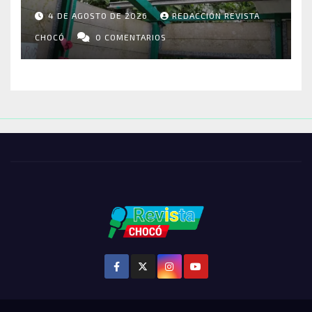
RIOSUCIO: ESCUELAS,
4 DE AGOSTO DE 2026
REDACCIÓN REVISTA
VIVIENDAS Y CEMENTERIO
ENTRE LOS AFECTADOS
CHOCÓ
0 COMENTARIOS