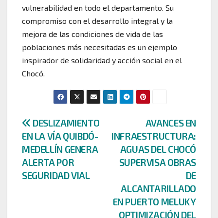
vulnerabilidad en todo el departamento. Su
compromiso con el desarrollo integral y la
mejora de las condiciones de vida de las
poblaciones más necesitadas es un ejemplo
inspirador de solidaridad y acción social en el
Chocó.
Navegación
DESLIZAMIENTO
AVANCES EN
EN LA VÍA QUIBDÓ-
INFRAESTRUCTURA:
de
MEDELLÍN GENERA
AGUAS DEL CHOCÓ
entradas
ALERTA POR
SUPERVISA OBRAS
SEGURIDAD VIAL
DE
ALCANTARILLADO
EN PUERTO MELUK Y
OPTIMIZACIÓN DEL