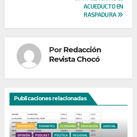
ACUEDUCTO EN
RASPADURA
Por
Redacción
Revista Chocó
Publicaciones relacionadas
DEPORTES
DONANTES
ECONOMÍA
EDUCACIÓN
JUDICIAL
OPINIÓN
PODCAST
POLÍTICA
REGIONAL