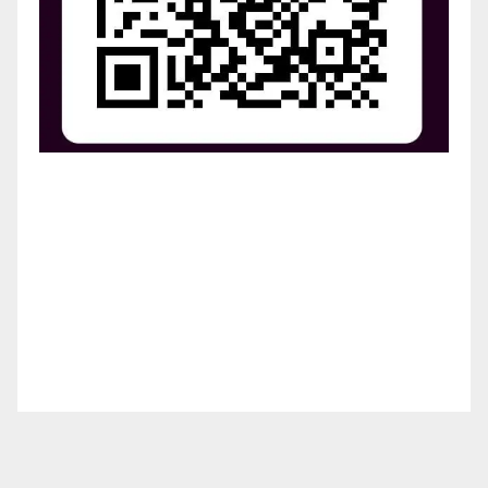
¡Apoya el crecimiento de Revista Chocó!
¡Necesitamos tu ayuda para llevar nuestra revista al
siguiente nivel! Tu donación hace la diferencia.
¡Únete a nosotros para inspirar, informar y conectar
a nuestra comunidad!
¡Gracias por tu generosidad!