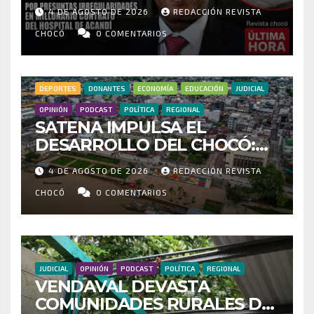
POR PRESUNTAS
4 DE AGOSTO DE 2026
REDACCIÓN REVISTA
IRREGULARIDADES EN
MILLONARIO CONTRATO DEL
CHOCÓ
0 COMENTARIOS
HOSPITAL DE ACANDÍ
DEPORTES
DONANTES
ECONOMÍA
EDUCACIÓN
JUDICIAL
OPINIÓN
PODCAST
POLÍTICA
REGIONAL
SATENA IMPULSA EL
DESARROLLO DEL CHOCÓ:
MÁS DE 35 MIL PASAJEROS
4 DE AGOSTO DE 2026
REDACCIÓN REVISTA
MOVILIZADOS Y NUEVAS
RUTAS FORTALECEN LA
CHOCÓ
0 COMENTARIOS
CONECTIVIDAD
JUDICIAL
OPINIÓN
PODCAST
POLÍTICA
REGIONAL
VENDAVAL DEVASTA
COMUNIDADES RURALES DE