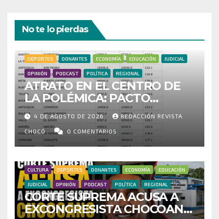
No te lo pierdas
DEPORTES
DONANTES
ECONOMÍA
EDUCACIÓN
JUDICIAL
OPINIÓN
PODCAST
POLÍTICA
REGIONAL
ATRATO EN EL CENTRO DE
LA POLÉMICA: PACTO
HISTÓRICO CUESTIONA
4 DE AGOSTO DE 2026
REDACCIÓN REVISTA
CENSO ELECTORAL Y PIDE
INVESTIGAR PRESUNTO
CHOCÓ
0 COMENTARIOS
FRAUDE
CULTURA
DEPORTES
DONANTES
ECONOMÍA
EDUCACIÓN
JUDICIAL
OPINIÓN
PODCAST
POLÍTICA
REGIONAL
CORTE SUPREMA ACUSA A
EXCONGRESISTA CHOCOANO