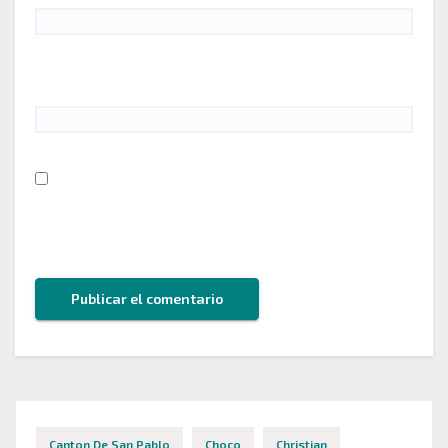
Web
Guarda mi nombre, correo electrónico y web en
este navegador para la próxima vez que comente.
Canton De San Pablo
Choco
Christian