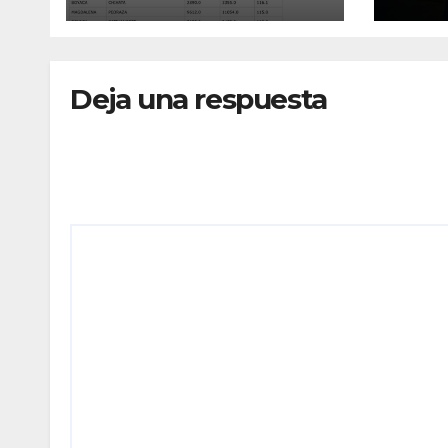
ELECTORAL Y PIDE
IRR
INVESTIGAR
EN 
PRESUNTO
CON
Deja una respuesta
FRAUDE
HOS
ACA
Tu dirección de correo electrónico no será publicada
Comentario
*