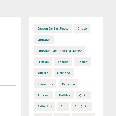
Canton De San Pablo
Choco
Christian
Christian Camilo Serna Gamez
Cristian
Familia
Gamez
Muerte
Paimado
Pensiones
Pobreza
Podcast
Politica
Quito
Reflexion
Rio
Rio Quito