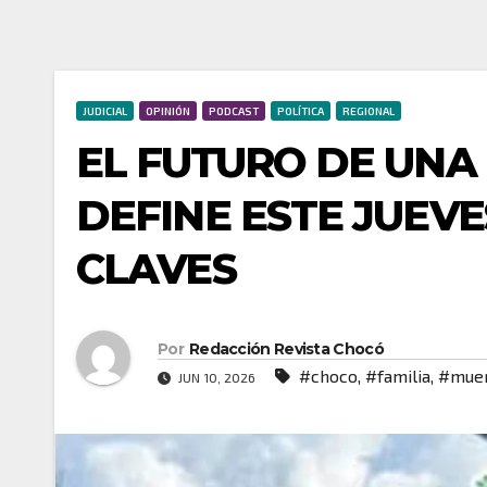
JUDICIAL
OPINIÓN
PODCAST
POLÍTICA
REGIONAL
EL FUTURO DE UNA
DEFINE ESTE JUEVE
CLAVES
Por
Redacción Revista Chocó
#choco
,
#familia
,
#mue
JUN 10, 2026