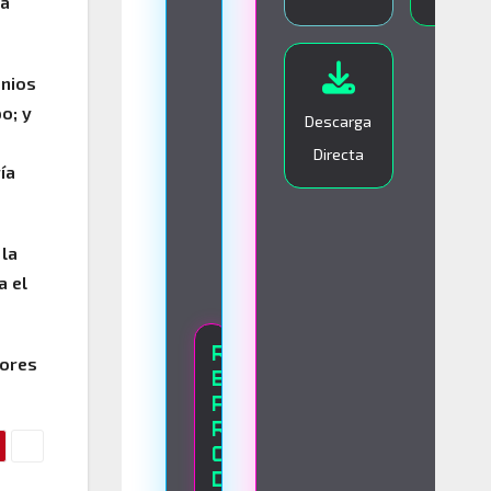
la
I
V
onios
O
o; y
Descarga
Directa
ía
 la
a el
R
tores
E
P
R
O
D