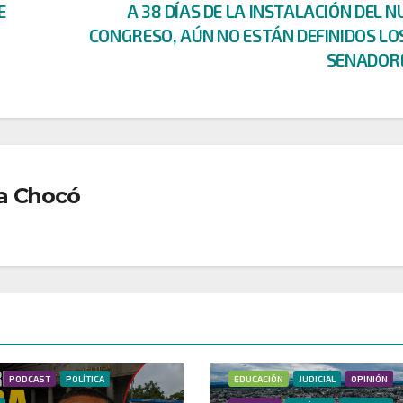
E
A 38 DÍAS DE LA INSTALACIÓN DEL 
CONGRESO, AÚN NO ESTÁN DEFINIDOS LO
SENADOR
a Chocó
DEPORTES
DONANTES
A
EDUCACIÓN
JUDICIAL
DEPORTES
DONANTES
ECONOMÍ
PODCAST
POLÍTICA
EDUCACIÓN
JUDICIAL
OPINIÓN