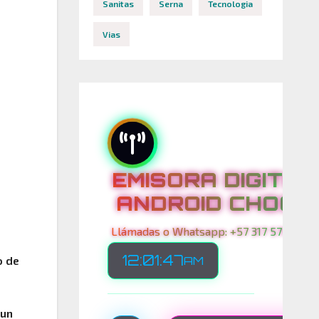
Sanitas
Serna
Tecnologia
Vias
EMISORA DIGITAL
ANDROID CHOCO
Llámadas o Whatsapp: +57 317 575 00 21
12:01:48
AM
o de
 un