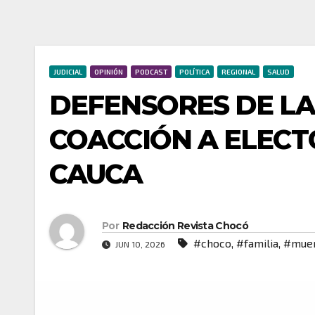
JUDICIAL
OPINIÓN
PODCAST
POLÍTICA
REGIONAL
SALUD
DEFENSORES DE LA 
COACCIÓN A ELECT
CAUCA
Por
Redacción Revista Chocó
#choco
,
#familia
,
#mue
JUN 10, 2026