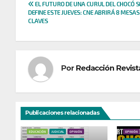
Navegación
EL FUTURO DE UNA CURUL DEL CHOCÓ S
DEFINE ESTE JUEVES: CNE ABRIRÁ 8 MESAS
de
CLAVES
entradas
Por
Redacción Revist
Publicaciones relacionadas
CULTURA
DEPORTES
DONANTES
ECONOMÍA
ECONOMÍ
EDUCACIÓN
JUDICIAL
OPINIÓN
OPINIÓN