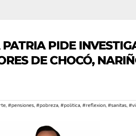
PATRIA PIDE INVESTIG
ORES DE CHOCÓ, NARIÑ
rte
,
#pensiones
,
#pobreza
,
#politica
,
#reflexion
,
#sanitas
,
#vi