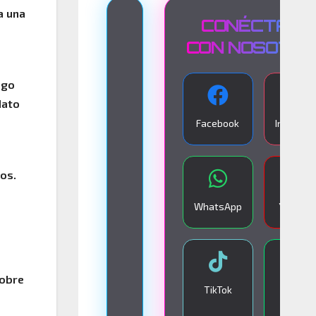
a una
T
CONÉCTATE
R
CON NOSOTR
A
sgo
N
dato
S
Facebook
Instagra
M
I
S
os.
I
WhatsApp
YouTub
Ó
N
E
sobre
N
TikTok
Google
V
Play