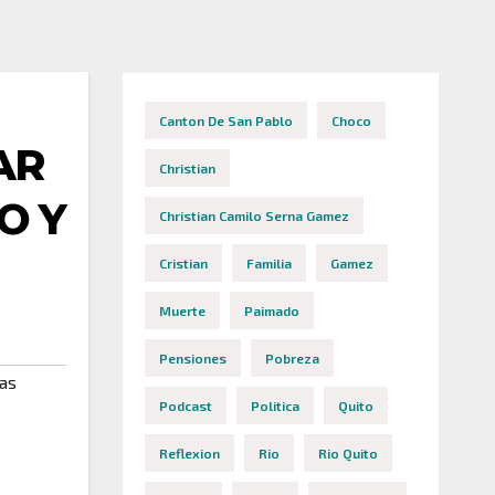
Canton De San Pablo
Choco
AR
Christian
O Y
Christian Camilo Serna Gamez
Cristian
Familia
Gamez
Muerte
Paimado
Pensiones
Pobreza
as
Podcast
Politica
Quito
Reflexion
Rio
Rio Quito