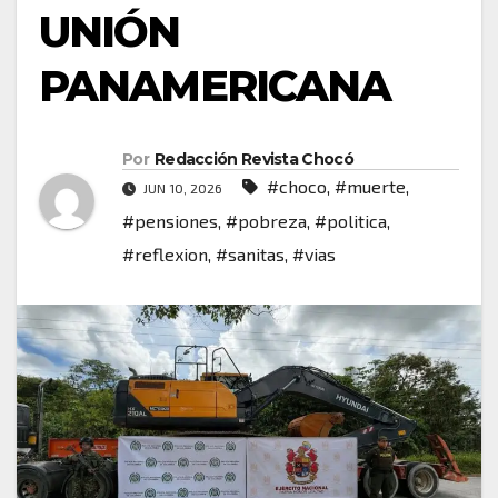
UNIÓN
PANAMERICANA
Por
Redacción Revista Chocó
#choco
,
#muerte
,
JUN 10, 2026
#pensiones
,
#pobreza
,
#politica
,
#reflexion
,
#sanitas
,
#vias