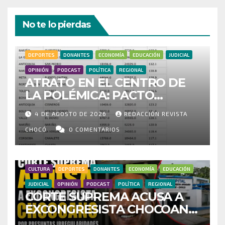
No te lo pierdas
DEPORTES
DONANTES
ECONOMÍA
EDUCACIÓN
JUDICIAL
OPINIÓN
PODCAST
POLÍTICA
REGIONAL
ATRATO EN EL CENTRO DE
LA POLÉMICA: PACTO
HISTÓRICO CUESTIONA
4 DE AGOSTO DE 2026
REDACCIÓN REVISTA
CENSO ELECTORAL Y PIDE
INVESTIGAR PRESUNTO
CHOCÓ
0 COMENTARIOS
FRAUDE
CULTURA
DEPORTES
DONANTES
ECONOMÍA
EDUCACIÓN
JUDICIAL
OPINIÓN
PODCAST
POLÍTICA
REGIONAL
CORTE SUPREMA ACUSA A
EXCONGRESISTA CHOCOANO
POR PRESUNTAS