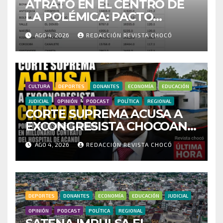
ATRATO EN EL CENTRO DE
LA POLÉMICA: PACTO
HISTÓRICO CUESTIONA
AGO 4, 2026
REDACCIÓN REVISTA CHOCÓ
CENSO ELECTORAL Y PIDE
INVESTIGAR PRESUNTO
FRAUDE
CULTURA
DEPORTES
DONANTES
ECONOMÍA
EDUCACIÓN
JUDICIAL
OPINIÓN
PODCAST
POLÍTICA
REGIONAL
CORTE SUPREMA ACUSA A
EXCONGRESISTA CHOCOANO
POR PRESUNTAS
AGO 4, 2026
REDACCIÓN REVISTA CHOCÓ
IRREGULARIDADES EN
MILLONARIO CONTRATO
DEL HOSPITAL DE ACANDÍ
DEPORTES
DONANTES
ECONOMÍA
EDUCACIÓN
JUDICIAL
OPINIÓN
PODCAST
POLÍTICA
REGIONAL