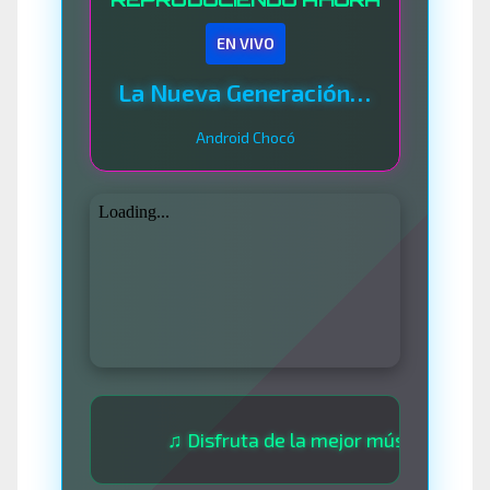
EN VIVO
La Nueva Generación Del Sistema
Android Chocó
♫ Disfruta de la mejor música las 24 horas