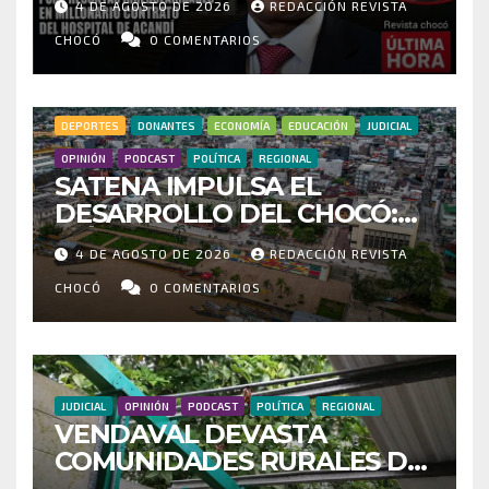
4 DE AGOSTO DE 2026
REDACCIÓN REVISTA
IRREGULARIDADES EN
MILLONARIO CONTRATO DEL
CHOCÓ
0 COMENTARIOS
HOSPITAL DE ACANDÍ
DEPORTES
DONANTES
ECONOMÍA
EDUCACIÓN
JUDICIAL
OPINIÓN
PODCAST
POLÍTICA
REGIONAL
SATENA IMPULSA EL
DESARROLLO DEL CHOCÓ:
MÁS DE 35 MIL PASAJEROS
4 DE AGOSTO DE 2026
REDACCIÓN REVISTA
MOVILIZADOS Y NUEVAS
RUTAS FORTALECEN LA
CHOCÓ
0 COMENTARIOS
CONECTIVIDAD
JUDICIAL
OPINIÓN
PODCAST
POLÍTICA
REGIONAL
VENDAVAL DEVASTA
COMUNIDADES RURALES DE
RIOSUCIO: ESCUELAS,