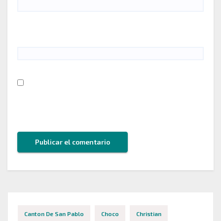
Web
Guarda mi nombre, correo electrónico y web en
este navegador para la próxima vez que comente.
Canton De San Pablo
Choco
Christian