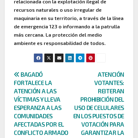
relacionada con la explotación ilegal de
recursos naturales o uso irregular de
maquinaria en su territorio, a través de la línea
de emergencia 123 o informando a la patrulla
más cercana. La protección del medio
ambiente es responsabilidad de todos.
Navegación
BAGADÓ
ATENCIÓN
FORTALECE LA
VOTANTES:
de
ATENCIÓN A LAS
REITERAN
entradas
VÍCTIMAS Y LLEVA
PROHIBICIÓN DEL
ESPERANZA A LAS
USO DE CELULARES
COMUNIDADES
EN LOS PUESTOS DE
AFECTADAS POR EL
VOTACIÓN PARA
CONFLICTO ARMADO
GARANTIZAR LA