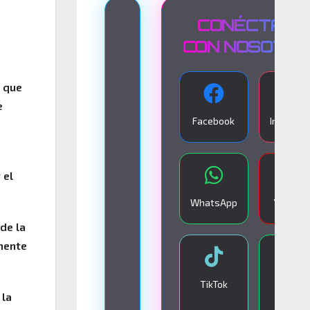
T
CONÉCTATE
R
CON NOSOTR
A
N
a que
e
S
Facebook
Instagra
M
I
S
 el
I
WhatsApp
YouTub
Ó
de la
N
mente
E
N
TikTok
Google
 la
V
Play