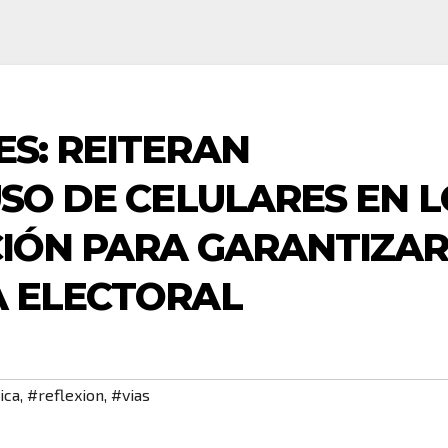
S: REITERAN
USO DE CELULARES EN L
IÓN PARA GARANTIZA
A ELECTORAL
ica
,
#reflexion
,
#vias