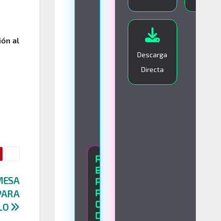
I
V
O
ión al
Descarga
Directa
R
E
MESA
P
R
PARA
O
LO
D