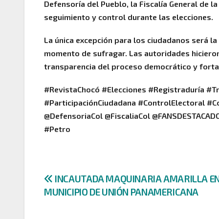
Defensoría del Pueblo, la Fiscalía General de l
seguimiento y control durante las elecciones.
La única excepción para los ciudadanos será la 
momento de sufragar. Las autoridades hicieron
transparencia del proceso democrático y fortale
#RevistaChocó #Elecciones #Registraduría #T
#ParticipaciónCiudadana #ControlElectoral #
@DefensoriaCol @FiscaliaCol @FANSDESTAC
#Petro
Navegación
INCAUTADA MAQUINARIA AMARILLA EN
MUNICIPIO DE UNIÓN PANAMERICANA
de