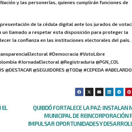
a Nación y las personerías, quienes cumplirán funciones de
presentación de la cédula digital ante los jurados de votac
 un llamado a respetar esta disposición para proteger la
cer la confianza en las instituciones electorales del país.
ransparenciaElectoral #Democracia #VotoLibre
Colombia #JornadaElectoral @Registraduria @PGN_COL
ADOS @DESTACAR @SEGUIDORES @TOD@ #CEPEDA #ABELARDO
 EL
QUIBDÓ FORTALECE LA PAZ: INSTALAN 
MUNICIPAL DE REINCORPORACIÓN 
IMPULSAR OPORTUNIDADES Y DESARROL