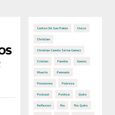
Canton De San Pablo
Choco
Christian
OS
Christian Camilo Serna Gamez
R
Cristian
Familia
Gamez
Muerte
Paimado
Pensiones
Pobreza
Podcast
Politica
Quito
Reflexion
Rio
Rio Quito