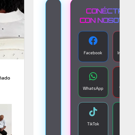
T
CONÉCTATE
R
CON NOSOTR
A
N
S
Facebook
Instagra
M
I
S
eñado
I
WhatsApp
YouTub
Ó
N
E
N
TikTok
Google
V
Play