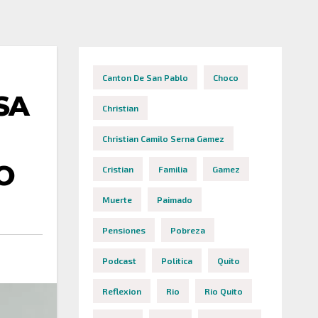
Canton De San Pablo
Choco
SA
Christian
Christian Camilo Serna Gamez
O
Cristian
Familia
Gamez
Muerte
Paimado
Pensiones
Pobreza
Podcast
Politica
Quito
Reflexion
Rio
Rio Quito