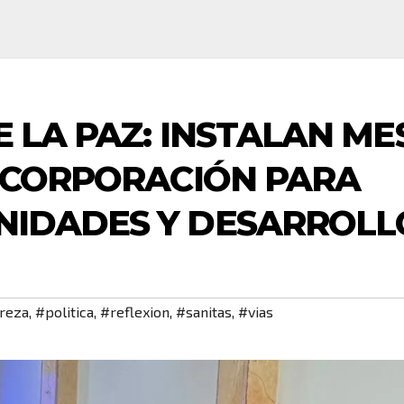
 LA PAZ: INSTALAN ME
NCORPORACIÓN PARA
NIDADES Y DESARROLL
reza
,
#politica
,
#reflexion
,
#sanitas
,
#vias