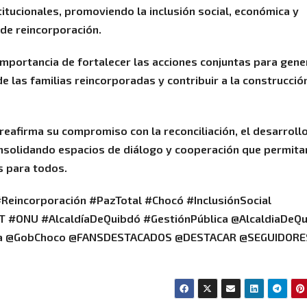
itucionales, promoviendo la inclusión social, económica y
de reincorporación.
 importancia de fortalecer las acciones conjuntas para gene
e las familias reincorporadas y contribuir a la construcció
l reafirma su compromiso con la reconciliación, el desarroll
consolidando espacios de diálogo y cooperación que permita
s para todos.
eincorporación #PazTotal #Chocó #InclusiónSocial
NT #ONU #AlcaldíaDeQuibdó #GestiónPública @AlcaldiaDeQ
ia @GobChoco @FANSDESTACADOS @DESTACAR @SEGUIDORE