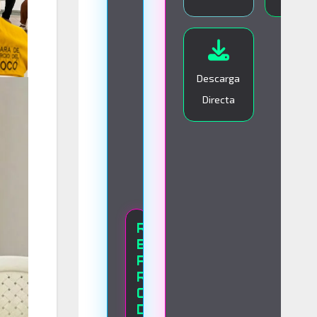
I
V
O
Descarga
Directa
R
E
P
R
O
D