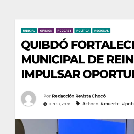
JUDICIAL
OPINIÓN
PODCAST
POLÍTICA
REGIONAL
QUIBDÓ FORTALECE
MUNICIPAL DE REI
IMPULSAR OPORTU
Por
Redacción Revista Chocó
#choco
,
#muerte
,
#pob
JUN 10, 2026