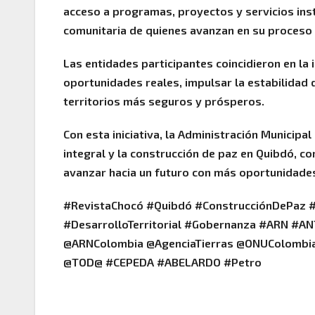
acceso a programas, proyectos y servicios inst
comunitaria de quienes avanzan en su proceso 
Las entidades participantes coincidieron en la
oportunidades reales, impulsar la estabilidad d
territorios más seguros y prósperos.
Con esta iniciativa, la Administración Municipa
integral y la construcción de paz en Quibdó, 
avanzar hacia un futuro con más oportunidade
#RevistaChocó #Quibdó #ConstrucciónDePaz #R
#DesarrolloTerritorial #Gobernanza #ARN #A
@ARNColombia @AgenciaTierras @ONUColomb
@TOD@ #CEPEDA #ABELARDO #Petro