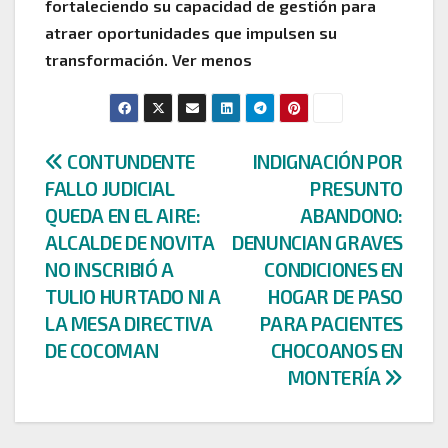
fortaleciendo su capacidad de gestión para
atraer oportunidades que impulsen su
transformación. Ver menos
Navegación
CONTUNDENTE
INDIGNACIÓN POR
FALLO JUDICIAL
PRESUNTO
de
QUEDA EN EL AIRE:
ABANDONO:
entradas
ALCALDE DE NOVITA
DENUNCIAN GRAVES
NO INSCRIBIÓ A
CONDICIONES EN
TULIO HURTADO NI A
HOGAR DE PASO
LA MESA DIRECTIVA
PARA PACIENTES
DE COCOMAN
CHOCOANOS EN
MONTERÍA