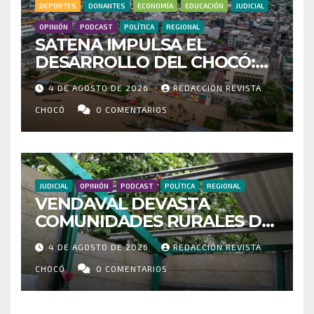
DEPORTES
DONANTES
ECONOMÍA
EDUCACIÓN
JUDICIAL
OPINIÓN
PODCAST
POLÍTICA
REGIONAL
SATENA IMPULSA EL
DESARROLLO DEL CHOCÓ:
MÁS DE 35 MIL PASAJEROS
4 DE AGOSTO DE 2026
REDACCIÓN REVISTA
MOVILIZADOS Y NUEVAS
RUTAS FORTALECEN LA
CHOCÓ
0 COMENTARIOS
CONECTIVIDAD
JUDICIAL
OPINIÓN
PODCAST
POLÍTICA
REGIONAL
VENDAVAL DEVASTA
COMUNIDADES RURALES DE
RIOSUCIO: ESCUELAS,
4 DE AGOSTO DE 2026
REDACCIÓN REVISTA
VIVIENDAS Y CEMENTERIO
ENTRE LOS AFECTADOS
CHOCÓ
0 COMENTARIOS