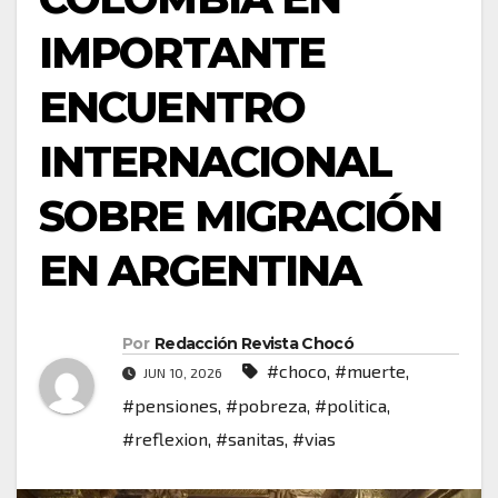
IMPORTANTE
ENCUENTRO
INTERNACIONAL
SOBRE MIGRACIÓN
EN ARGENTINA
Por
Redacción Revista Chocó
#choco
,
#muerte
,
JUN 10, 2026
#pensiones
,
#pobreza
,
#politica
,
#reflexion
,
#sanitas
,
#vias