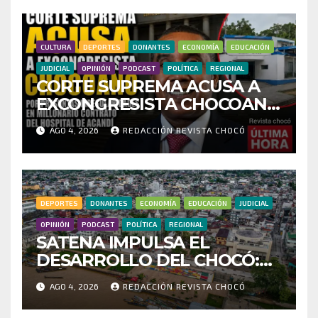
INVESTIGAR PRESUNTO
FRAUDE
CULTURA
DEPORTES
DONANTES
ECONOMÍA
EDUCACIÓN
JUDICIAL
OPINIÓN
PODCAST
POLÍTICA
REGIONAL
CORTE SUPREMA ACUSA A
EXCONGRESISTA CHOCOANO
POR PRESUNTAS
AGO 4, 2026
REDACCIÓN REVISTA CHOCÓ
IRREGULARIDADES EN
MILLONARIO CONTRATO
DEL HOSPITAL DE ACANDÍ
DEPORTES
DONANTES
ECONOMÍA
EDUCACIÓN
JUDICIAL
OPINIÓN
PODCAST
POLÍTICA
REGIONAL
SATENA IMPULSA EL
DESARROLLO DEL CHOCÓ:
MÁS DE 35 MIL PASAJEROS
AGO 4, 2026
REDACCIÓN REVISTA CHOCÓ
MOVILIZADOS Y NUEVAS
RUTAS FORTALECEN LA