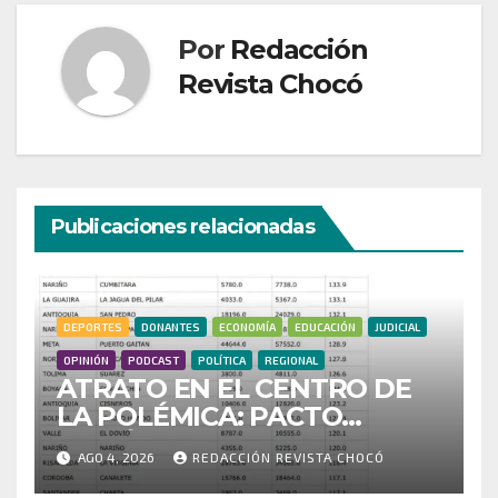
Por
Redacción
Revista Chocó
Publicaciones relacionadas
DEPORTES
DONANTES
ECONOMÍA
EDUCACIÓN
JUDICIAL
OPINIÓN
PODCAST
POLÍTICA
REGIONAL
ATRATO EN EL CENTRO DE
LA POLÉMICA: PACTO
HISTÓRICO CUESTIONA
AGO 4, 2026
REDACCIÓN REVISTA CHOCÓ
CENSO ELECTORAL Y PIDE