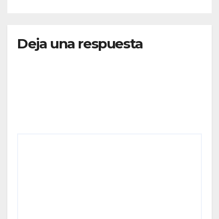
CONECTIVIDAD
Deja una respuesta
Tu dirección de correo electrónico no será
publicada.
Los campos obligatorios están marcados
con
*
Comentario
*