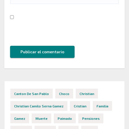
Guarda mi nombre, correo electrónico y web en
este navegador para la próxima vez que comente.
Canton De San Pablo
Choco
Christian
Christian Camilo Serna Gamez
Cristian
Familia
Gamez
Muerte
Paimado
Pensiones