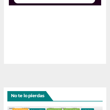
¡Apoya el crecimiento de Revista Chocó!
¡Necesitamos tu ayuda para llevar nuestra revista al
siguiente nivel! Tu donación hace la diferencia.
¡Únete a nosotros para inspirar, informar y conectar
a nuestra comunidad!
¡Gracias por tu generosidad!
No te lo pierdas