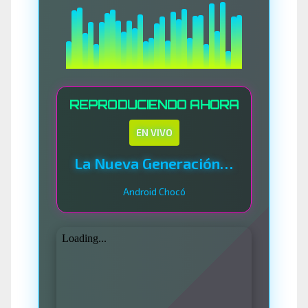
REPRODUCIENDO AHORA
EN VIVO
La Nueva Generación Del Sistema
Android Chocó