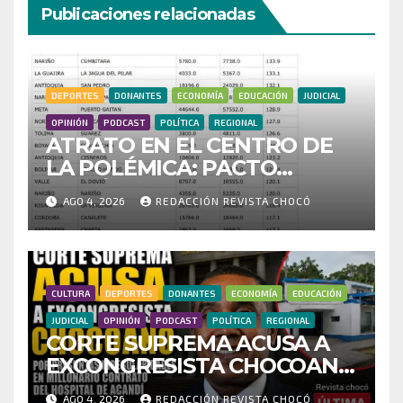
Publicaciones relacionadas
DEPORTES
DONANTES
ECONOMÍA
EDUCACIÓN
JUDICIAL
OPINIÓN
PODCAST
POLÍTICA
REGIONAL
ATRATO EN EL CENTRO DE
LA POLÉMICA: PACTO
HISTÓRICO CUESTIONA
AGO 4, 2026
REDACCIÓN REVISTA CHOCÓ
CENSO ELECTORAL Y PIDE
INVESTIGAR PRESUNTO
FRAUDE
CULTURA
DEPORTES
DONANTES
ECONOMÍA
EDUCACIÓN
JUDICIAL
OPINIÓN
PODCAST
POLÍTICA
REGIONAL
CORTE SUPREMA ACUSA A
EXCONGRESISTA CHOCOANO
POR PRESUNTAS
AGO 4, 2026
REDACCIÓN REVISTA CHOCÓ