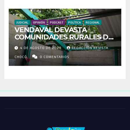
CONECTIVIDAD
JUDICIAL
OPINIÓN
PODCAST
POLÍTICA
REGIONAL
VENDAVAL DEVASTA
COMUNIDADES RURALES DE
RIOSUCIO: ESCUELAS,
4 DE AGOSTO DE 2026
REDACCIÓN REVISTA
VIVIENDAS Y CEMENTERIO
ENTRE LOS AFECTADOS
CHOCÓ
0 COMENTARIOS