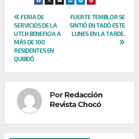
Navegación
FERIA DE
FUERTE TEMBLOR SE
SERVICIOS DE LA
SINTIÓ EN TADÓ ESTE
de
UTCH BENEFICIA A
LUNES EN LA TARDE.
entradas
MÁS DE 100
RESIDENTES EN
QUIBDÓ
Por
Redacción
Revista Chocó