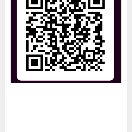
¡Apoya el crecimiento de Revista Chocó!
¡Necesitamos tu ayuda para llevar nuestra revista al
siguiente nivel! Tu donación hace la diferencia.
¡Únete a nosotros para inspirar, informar y conectar