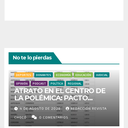
a nuestra comunidad!
¡Gracias por tu generosidad!
No te lo pierdas
DEPORTES
DONANTES
ECONOMÍA
EDUCACIÓN
JUDICIAL
OPINIÓN
PODCAST
POLÍTICA
REGIONAL
ATRATO EN EL CENTRO DE
LA POLÉMICA: PACTO
HISTÓRICO CUESTIONA
4 DE AGOSTO DE 2026
REDACCIÓN REVISTA
CENSO ELECTORAL Y PIDE
INVESTIGAR PRESUNTO
CHOCÓ
0 COMENTARIOS
FRAUDE