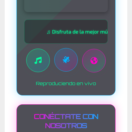
♫ Disfruta de la mejor música las 24 horas 
Reproduciendo en vivo
CONÉCTATE CON
NOSOTROS