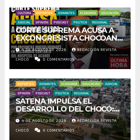
CULTURA
DEPORTES
DONANTES
ECONOMÍA
EDUCACIÓN
JUDICIAL
OPINIÓN
PODCAST
POLÍTICA
REGIONAL
CORTE SUPREMA ACUSA A
EXCONGRESISTA CHOCOANO
POR PRESUNTAS
4 DE AGOSTO DE 2026
REDACCIÓN REVISTA
IRREGULARIDADES EN
MILLONARIO CONTRATO DEL
CHOCÓ
0 COMENTARIOS
HOSPITAL DE ACANDÍ
DEPORTES
DONANTES
ECONOMÍA
EDUCACIÓN
JUDICIAL
OPINIÓN
PODCAST
POLÍTICA
REGIONAL
SATENA IMPULSA EL
DESARROLLO DEL CHOCÓ:
MÁS DE 35 MIL PASAJEROS
4 DE AGOSTO DE 2026
REDACCIÓN REVISTA
MOVILIZADOS Y NUEVAS
RUTAS FORTALECEN LA
CHOCÓ
0 COMENTARIOS