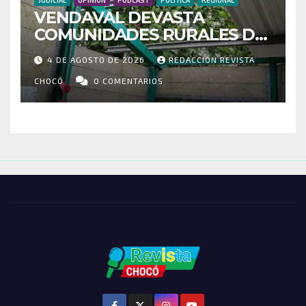
VENDAVAL DEVASTA
COMUNIDADES RURALES DE
RIOSUCIO: ESCUELAS,
4 DE AGOSTO DE 2026
REDACCIÓN REVISTA
VIVIENDAS Y CEMENTERIO
ENTRE LOS AFECTADOS
CHOCÓ
0 COMENTARIOS