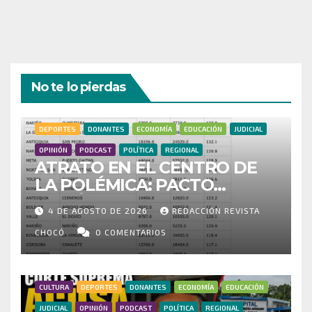
No te lo pierdas
DEPORTES
DONANTES
ECONOMÍA
EDUCACIÓN
JUDICIAL
OPINIÓN
PODCAST
POLÍTICA
REGIONAL
ATRATO EN EL CENTRO DE
LA POLÉMICA: PACTO
HISTÓRICO CUESTIONA
4 DE AGOSTO DE 2026
REDACCIÓN REVISTA
CENSO ELECTORAL Y PIDE
INVESTIGAR PRESUNTO
CHOCÓ
0 COMENTARIOS
FRAUDE
CULTURA
DEPORTES
DONANTES
ECONOMÍA
EDUCACIÓN
JUDICIAL
OPINIÓN
PODCAST
POLÍTICA
REGIONAL