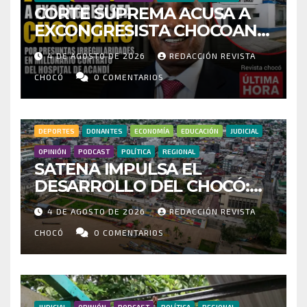
CORTE SUPREMA ACUSA A
EXCONGRESISTA CHOCOANO
POR PRESUNTAS
4 DE AGOSTO DE 2026
REDACCIÓN REVISTA
IRREGULARIDADES EN
MILLONARIO CONTRATO DEL
CHOCÓ
0 COMENTARIOS
HOSPITAL DE ACANDÍ
DEPORTES
DONANTES
ECONOMÍA
EDUCACIÓN
JUDICIAL
OPINIÓN
PODCAST
POLÍTICA
REGIONAL
SATENA IMPULSA EL
DESARROLLO DEL CHOCÓ:
MÁS DE 35 MIL PASAJEROS
4 DE AGOSTO DE 2026
REDACCIÓN REVISTA
MOVILIZADOS Y NUEVAS
RUTAS FORTALECEN LA
CHOCÓ
0 COMENTARIOS
CONECTIVIDAD
JUDICIAL
OPINIÓN
PODCAST
POLÍTICA
REGIONAL