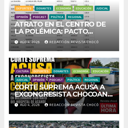
DEPORTES
DONANTES
ECONOMÍA
EDUCACIÓN
JUDICIAL
OPINIÓN
PODCAST
POLÍTICA
REGIONAL
ATRATO EN EL CENTRO DE
LA POLÉMICA: PACTO
HISTÓRICO CUESTIONA
AGO 4, 2026
REDACCIÓN REVISTA CHOCÓ
CENSO ELECTORAL Y PIDE
INVESTIGAR PRESUNTO
FRAUDE
CULTURA
DEPORTES
DONANTES
ECONOMÍA
EDUCACIÓN
JUDICIAL
OPINIÓN
PODCAST
POLÍTICA
REGIONAL
CORTE SUPREMA ACUSA A
EXCONGRESISTA CHOCOANO
POR PRESUNTAS
AGO 4, 2026
REDACCIÓN REVISTA CHOCÓ
IRREGULARIDADES EN
MILLONARIO CONTRATO
DEL HOSPITAL DE ACANDÍ