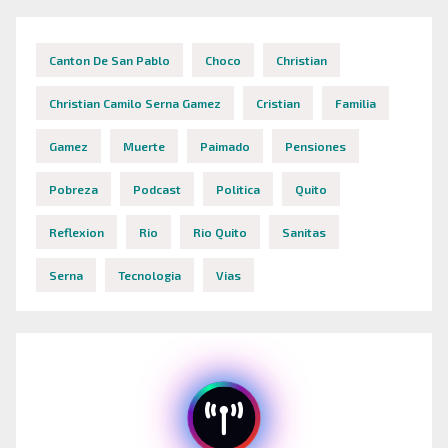
Canton De San Pablo
Choco
Christian
Christian Camilo Serna Gamez
Cristian
Familia
Gamez
Muerte
Paimado
Pensiones
Pobreza
Podcast
Politica
Quito
Reflexion
Rio
Rio Quito
Sanitas
Serna
Tecnologia
Vias