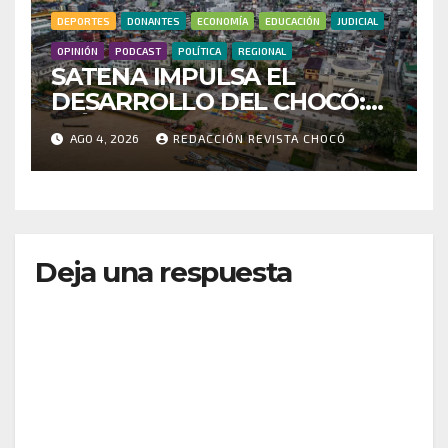
DEPORTES
DONANTES
ECONOMÍA
EDUCACIÓN
JUDICIAL
OPINIÓN
PODCAST
POLÍTICA
REGIONAL
SATENA IMPULSA EL
DESARROLLO DEL CHOCÓ:
MÁS DE 35 MIL PASAJEROS
AGO 4, 2026
REDACCIÓN REVISTA CHOCÓ
MOVILIZADOS Y NUEVAS
RUTAS FORTALECEN LA
CONECTIVIDAD
Deja una respuesta
Tu dirección de correo electrónico no será
publicada.
Los campos obligatorios están marcados
con
*
Comentario
*