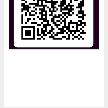
¡Apoya el crecimiento de Revista Chocó!
¡Necesitamos tu ayuda para llevar nuestra revista al
siguiente nivel! Tu donación hace la diferencia.
¡Únete a nosotros para inspirar, informar y conectar
a nuestra comunidad!
¡Gracias por tu generosidad!