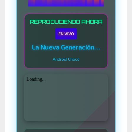
REPRODUCIENDO AHORA
EN VIVO
La Nueva Generación Del Sistema
Android Chocó