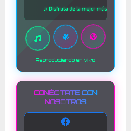
♫ Disfruta de la mejor música las 24 horas ♫
Reproduciendo en vivo
CONÉCTATE CON
NOSOTROS