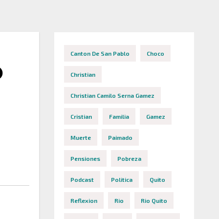
Canton De San Pablo
Choco
O
Christian
Christian Camilo Serna Gamez
Cristian
Familia
Gamez
Muerte
Paimado
Pensiones
Pobreza
Podcast
Politica
Quito
Reflexion
Rio
Rio Quito