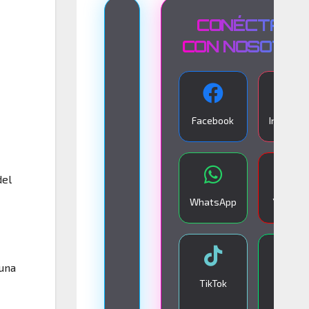
T
CONÉCTATE
R
CON NOSOTR
A
N
S
Facebook
Instagra
M
I
S
del
I
WhatsApp
YouTub
Ó
N
E
 una
N
TikTok
Google
V
Play