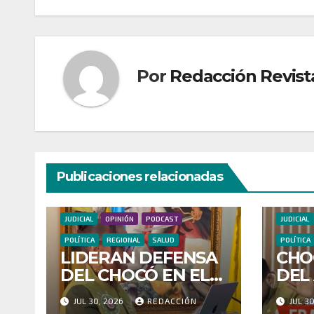
Por
Redacción Revist
Publicaciones relacionadas
JUDICIAL
OPINIÓN
PODCAST
JUDICIAL
POLÍTICA
REGIONAL
SALUD
POLÍTICA
LIDERAN DEFENSA
CHO
DEL CHOCÓ EN EL
DEL
CONGRESO Y
CON
JUL 30, 2026
REDACCIÓN
JUL 3
PONEN EN EL
RES