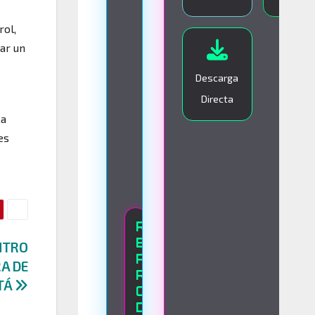
I
rol,
V
ar un
O
Descarga
Directa
La
es
R
E
NTRO
P
RA DE
R
TÁ
O
D