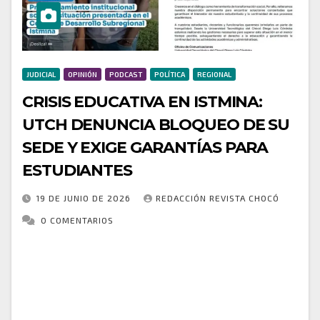
JUDICIAL
OPINIÓN
PODCAST
POLÍTICA
REGIONAL
CRISIS EDUCATIVA EN ISTMINA:
UTCH DENUNCIA BLOQUEO DE SU
SEDE Y EXIGE GARANTÍAS PARA
ESTUDIANTES
19 DE JUNIO DE 2026
REDACCIÓN REVISTA CHOCÓ
0 COMENTARIOS
La Universidad Tecnológica del Chocó Diego Luis
Córdoba expresó su preocupación y rechazo ante la
decisión adoptada por la Escuela Normal Superior
Nuestra Señora de las Mercedes de Istmina, que…