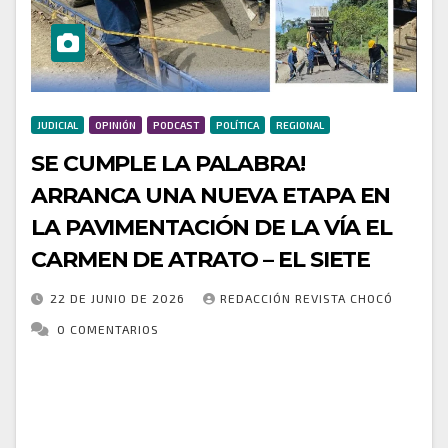
JUDICIAL
OPINIÓN
PODCAST
POLÍTICA
REGIONAL
SE CUMPLE LA PALABRA!
ARRANCA UNA NUEVA ETAPA EN
LA PAVIMENTACIÓN DE LA VÍA EL
CARMEN DE ATRATO – EL SIETE
22 DE JUNIO DE 2026
REDACCIÓN REVISTA CHOCÓ
0 COMENTARIOS
La transformación vial de El Carmen de Atrato sigue
avanzando. Los compromisos asumidos por la
Gobernación del Chocó durante la audiencia pública
con la comunidad ya comienzan a materializarse