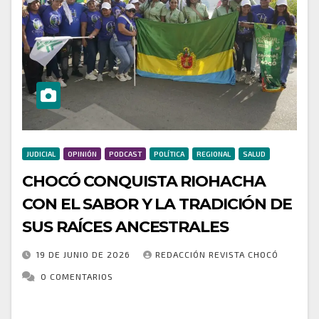
JUDICIAL
OPINIÓN
PODCAST
POLÍTICA
REGIONAL
SALUD
CHOCÓ CONQUISTA RIOHACHA
CON EL SABOR Y LA TRADICIÓN DE
SUS RAÍCES ANCESTRALES
19 DE JUNIO DE 2026
REDACCIÓN REVISTA CHOCÓ
0 COMENTARIOS
El festival en su cuarta edición promueve la cocina
tradicional y exalta los saberes y conocimientos