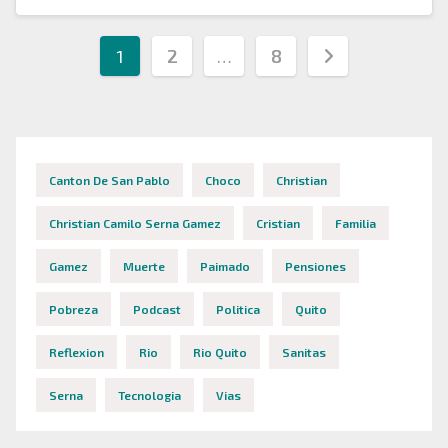
Paginación
1
2
…
8
de
entradas
Canton De San Pablo
Choco
Christian
Christian Camilo Serna Gamez
Cristian
Familia
Gamez
Muerte
Paimado
Pensiones
Pobreza
Podcast
Politica
Quito
Reflexion
Rio
Rio Quito
Sanitas
Serna
Tecnologia
Vias