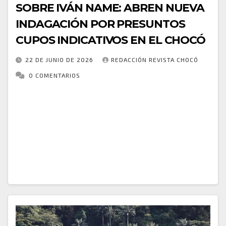
SOBRE IVÁN NAME: ABREN NUEVA
INDAGACIÓN POR PRESUNTOS
CUPOS INDICATIVOS EN EL CHOCÓ
22 DE JUNIO DE 2026
REDACCIÓN REVISTA CHOCÓ
0 COMENTARIOS
La Corte Suprema de Justicia aperturó indagación
previa contra el senador Iván Name, en relación con
presuntas irregularidades durante su elección al
Congreso en 2022, por presuntos cupos indicativos
en…