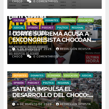
INVESTIGAR PRESUNTO
CHOCÓ
0 COMENTARIOS
FRAUDE
CULTURA
DEPORTES
DONANTES
ECONOMÍA
EDUCACIÓN
JUDICIAL
OPINIÓN
PODCAST
POLÍTICA
REGIONAL
CORTE SUPREMA ACUSA A
EXCONGRESISTA CHOCOANO
POR PRESUNTAS
4 DE AGOSTO DE 2026
REDACCIÓN REVISTA
IRREGULARIDADES EN
MILLONARIO CONTRATO DEL
CHOCÓ
0 COMENTARIOS
HOSPITAL DE ACANDÍ
DEPORTES
DONANTES
ECONOMÍA
EDUCACIÓN
JUDICIAL
OPINIÓN
PODCAST
POLÍTICA
REGIONAL
SATENA IMPULSA EL
DESARROLLO DEL CHOCÓ:
MÁS DE 35 MIL PASAJEROS
4 DE AGOSTO DE 2026
REDACCIÓN REVISTA
MOVILIZADOS Y NUEVAS