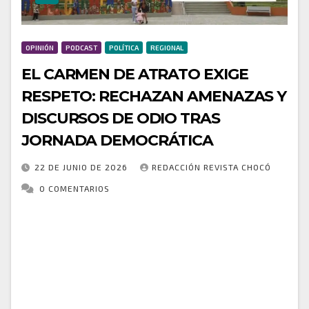
OPINIÓN
PODCAST
POLÍTICA
REGIONAL
EL CARMEN DE ATRATO EXIGE
RESPETO: RECHAZAN AMENAZAS Y
DISCURSOS DE ODIO TRAS
JORNADA DEMOCRÁTICA
22 DE JUNIO DE 2026
REDACCIÓN REVISTA CHOCÓ
0 COMENTARIOS
Fuerte rechazo ha generado la aparición de
amenazas, mensajes de odio y actos de violencia
simbólica dirigidos contra los habitantes de El
Carmen de Atrato, Chocó, por la manera en…