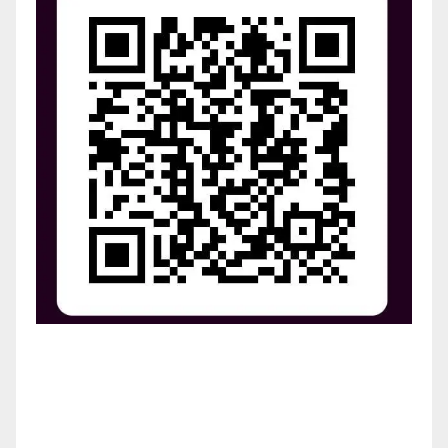
¡Apoya el crecimiento de Revista Chocó!
¡Necesitamos tu ayuda para llevar nuestra revista al
siguiente nivel! Tu donación hace la diferencia.