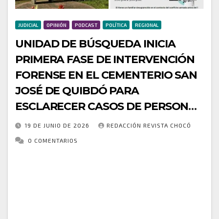
JUDICIAL
OPINIÓN
PODCAST
POLÍTICA
REGIONAL
UNIDAD DE BÚSQUEDA INICIA
PRIMERA FASE DE INTERVENCIÓN
FORENSE EN EL CEMENTERIO SAN
JOSÉ DE QUIBDÓ PARA
ESCLARECER CASOS DE PERSONAS
DESAPARECIDAS
19 DE JUNIO DE 2026
REDACCIÓN REVISTA CHOCÓ
0 COMENTARIOS
• La acción humanitaria se realiza en el marco del
Plan Regional de Búsqueda del Alto y Medio Atrato
que busca a 654 personas desaparecidas en
contexto del conflicto armado.…