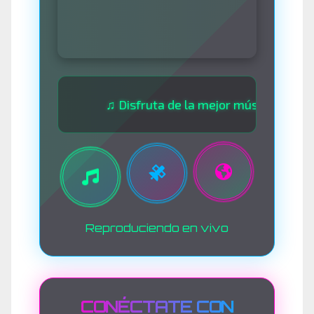
♫ Disfruta de la mejor música las 24 horas ♫ 
Reproduciendo en vivo
CONÉCTATE CON