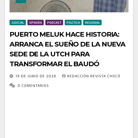
JUDICIAL
OPINIÓN
PODCAST
POLÍTICA
REGIONAL
PUERTO MELUK HACE HISTORIA:
ARRANCA EL SUEÑO DE LA NUEVA
SEDE DE LA UTCH PARA
TRANSFORMAR EL BAUDÓ
19 DE JUNIO DE 2026
REDACCIÓN REVISTA CHOCÓ
0 COMENTARIOS
La construcción de la nueva sede de la Universidad
Tecnológica del Chocó «Diego Luis Córdoba» en
Puerto Meluk comenzó a tomar forma con la
socialización oficial del proyecto, una obra…