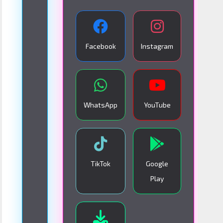
A
N
S
Facebook
Instagram
M
I
S
I
WhatsApp
YouTube
Ó
N
E
N
TikTok
Google
V
Play
I
V