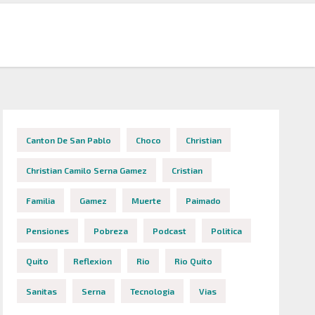
Canton De San Pablo
Choco
Christian
Christian Camilo Serna Gamez
Cristian
Familia
Gamez
Muerte
Paimado
Pensiones
Pobreza
Podcast
Politica
Quito
Reflexion
Rio
Rio Quito
Sanitas
Serna
Tecnologia
Vias