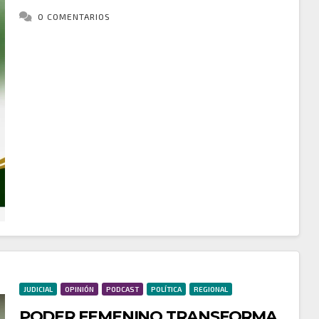
0 COMENTARIOS
La Alcaldía Municipal de Alto Baudó invita a toda la
ciudadanía a participar en la Audiencia Pública de
Rendición de Cuentas, un espacio de transparencia,
participación ciudadana y control social…
JUDICIAL
OPINIÓN
PODCAST
POLÍTICA
REGIONAL
PODER FEMENINO TRANSFORMA