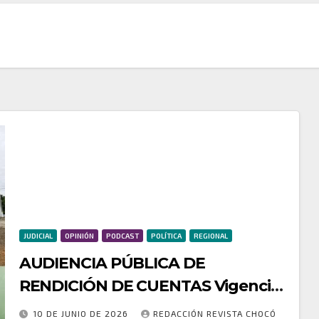
JUDICIAL
OPINIÓN
PODCAST
POLÍTICA
REGIONAL
AUDIENCIA PÚBLICA DE
RENDICIÓN DE CUENTAS Vigencias
2024 – 2025
10 DE JUNIO DE 2026
REDACCIÓN REVISTA CHOCÓ