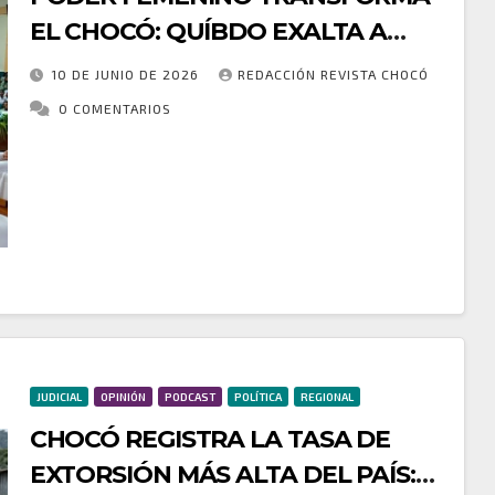
EL CHOCÓ: QUÍBDO EXALTA A
MUJERES LÍDERES Y
10 DE JUNIO DE 2026
REDACCIÓN REVISTA CHOCÓ
EMPRENDEDORAS QUE IMPULSAN
0 COMENTARIOS
EL DESARROLLO DEL TERRITORIO
En la ciudad de Quibdó se llevó a cabo la Agenda
Empresarial Departamental “Poder Mujer: Mujeres
que Transforman Territorios”, un espacio dedicado a
reconocer el liderazgo, la resiliencia y el…
JUDICIAL
OPINIÓN
PODCAST
POLÍTICA
REGIONAL
CHOCÓ REGISTRA LA TASA DE
EXTORSIÓN MÁS ALTA DEL PAÍS: