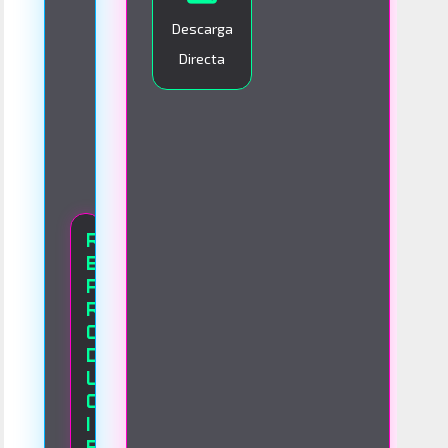
O
Descarga
Directa
R
E
P
R
O
D
U
C
I
E