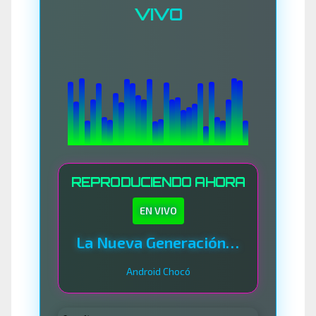
VIVO
REPRODUCIENDO AHORA
EN VIVO
La Nueva Generación Del Sistema
Android Chocó