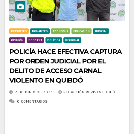
DEPORTES
DONANTES
ECONOMÍA
EDUCACIÓN
JUDICIAL
OPINIÓN
PODCAST
POLÍTICA
REGIONAL
POLICÍA HACE EFECTIVA CAPTURA
POR ORDEN JUDICIAL POR EL
DELITO DE ACCESO CARNAL
VIOLENTO EN QUIBDÓ
2 DE JUNIO DE 2026
REDACCIÓN REVISTA CHOCÓ
0 COMENTARIOS
Mediante actividades de verificaciones e
investigaciones adelantadas por la Policía Nacional
en el municipio de Quibdó, uniformados adscritos a la