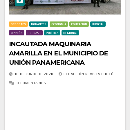
DEPORTES
DONANTES
ECONOMÍA
EDUCACIÓN
JUDICIAL
OPINIÓN
PODCAST
POLÍTICA
REGIONAL
INCAUTADA MAQUINARIA
AMARILLA EN EL MUNICIPIO DE
UNIÓN PANAMERICANA
10 DE JUNIO DE 2026
REDACCIÓN REVISTA CHOCÓ
0 COMENTARIOS
ACCIONES DE CONTROL PARA LA PROTECCIÓN DEL
MEDIO AMBIENTE EN EL DEPARTAMENTO DEL
CHOCÓ En el marco del “Plan Cazador” y en
desarrollo de actividades de vigilancia, registro y
control…