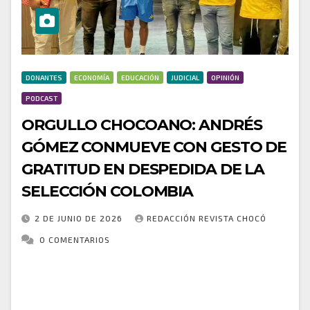
DONANTES
ECONOMÍA
EDUCACIÓN
JUDICIAL
OPINIÓN
PODCAST
ORGULLO CHOCOANO: ANDRÉS
GÓMEZ CONMUEVE CON GESTO DE
GRATITUD EN DESPEDIDA DE LA
SELECCIÓN COLOMBIA
2 DE JUNIO DE 2026
REDACCIÓN REVISTA CHOCÓ
0 COMENTARIOS
El futbolista chocoano Andrés Gómez volvió a ser
noticia no solo por su talento, sino por un gesto que
refleja humildad y gratitud. En la despedida de la