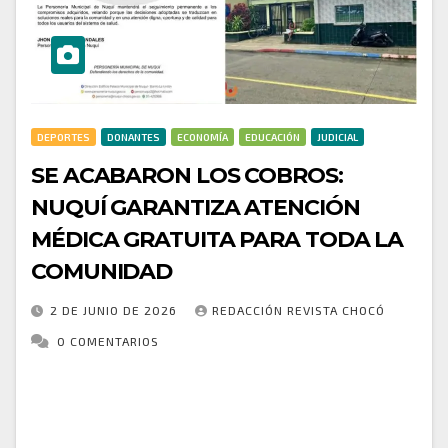
DEPORTES
DONANTES
ECONOMÍA
EDUCACIÓN
JUDICIAL
SE ACABARON LOS COBROS:
NUQUÍ GARANTIZA ATENCIÓN
MÉDICA GRATUITA PARA TODA LA
COMUNIDAD
2 DE JUNIO DE 2026
REDACCIÓN REVISTA CHOCÓ
0 COMENTARIOS
Un importante avance en materia de salud se logró
en Nuquí tras una mesa de diálogo e intermediación
liderada por la Personería Municipal, donde