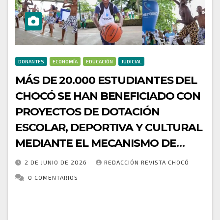
DONANTES
ECONOMÍA
EDUCACIÓN
JUDICIAL
MÁS DE 20.000 ESTUDIANTES DEL
CHOCÓ SE HAN BENEFICIADO CON
PROYECTOS DE DOTACIÓN
ESCOLAR, DEPORTIVA Y CULTURAL
MEDIANTE EL MECANISMO DE
OBRAS POR IMPUESTOS
2 DE JUNIO DE 2026
REDACCIÓN REVISTA CHOCÓ
0 COMENTARIOS
Gracias al mecanismo de Obras por Impuestos (OXI)
del Gobierno del Cambio, articulado por la Agencia