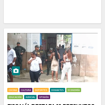
de Renovación del Territorio (ART), SuperGIROS
entregó en Acandí un proyecto para fortalecer la…
COCINA
CULTURA
DEPORTES
DONANTES
ECONOMÍA
EDUCACIÓN
JUDICIAL
OPINIÓN