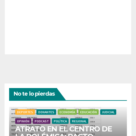
¡Necesitamos tu ayuda para llevar nuestra revista al
siguiente nivel! Tu donación hace la diferencia.
¡Únete a nosotros para inspirar, informar y conectar
a nuestra comunidad!
¡Gracias por tu generosidad!
No te lo pierdas
DEPORTES
DONANTES
ECONOMÍA
EDUCACIÓN
JUDICIAL
OPINIÓN
PODCAST
POLÍTICA
REGIONAL
ATRATO EN EL CENTRO DE