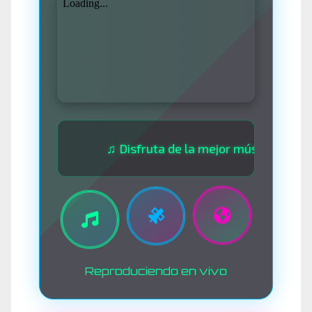
♫ Disfruta de la mejor música las 24 horas ♫ 
Reproduciendo en vivo