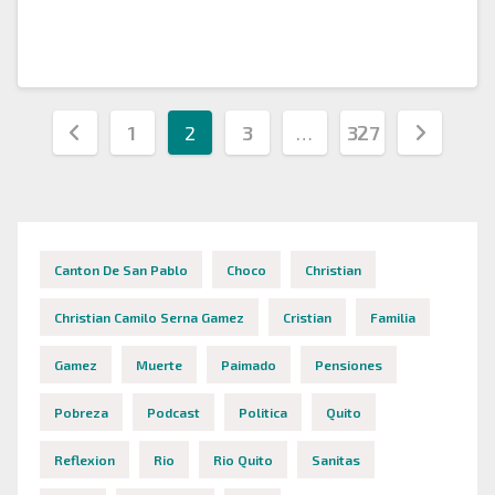
participaron Nueva EPS, EPS Sanitas e…
Paginación
1
2
3
…
327
de
entradas
Canton De San Pablo
Choco
Christian
Christian Camilo Serna Gamez
Cristian
Familia
Gamez
Muerte
Paimado
Pensiones
Pobreza
Podcast
Politica
Quito
Reflexion
Rio
Rio Quito
Sanitas