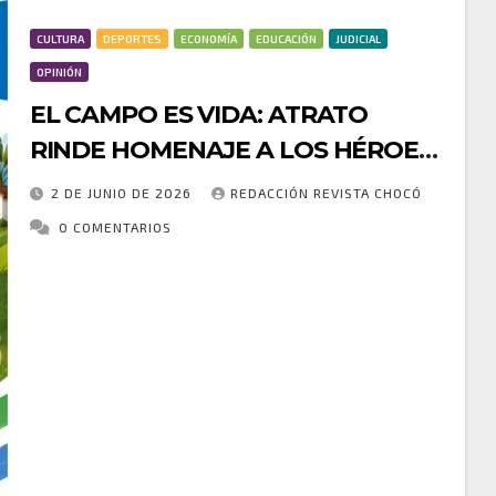
CULTURA
DEPORTES
ECONOMÍA
EDUCACIÓN
JUDICIAL
OPINIÓN
EL CAMPO ES VIDA: ATRATO
RINDE HOMENAJE A LOS HÉROES
QUE ALIMENTAN A COLOMBIA
2 DE JUNIO DE 2026
REDACCIÓN REVISTA CHOCÓ
0 COMENTARIOS
En el marco de la conmemoración del Día del
Campesino, la Alcaldía de Atrato exaltó la invaluable
labor de hombres y mujeres que, con esfuerzo,
dedicación y amor por la…