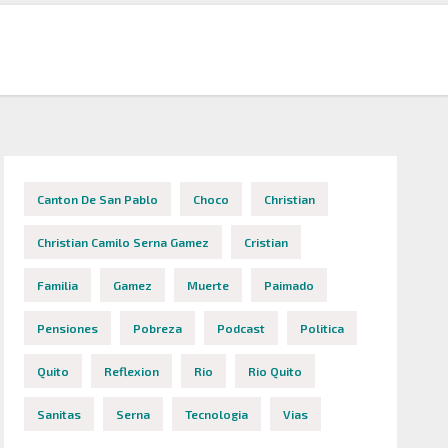
Canton De San Pablo
Choco
Christian
Christian Camilo Serna Gamez
Cristian
Familia
Gamez
Muerte
Paimado
Pensiones
Pobreza
Podcast
Politica
Quito
Reflexion
Rio
Rio Quito
Sanitas
Serna
Tecnologia
Vias