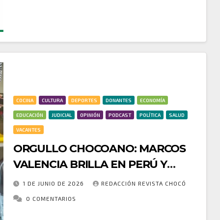
COCINA
CULTURA
DEPORTES
DONANTES
ECONOMÍA
EDUCACIÓN
JUDICIAL
OPINIÓN
PODCAST
POLÍTICA
SALUD
VACANTES
ORGULLO CHOCOANO: MARCOS
VALENCIA BRILLA EN PERÚ Y
COLOMBIA CON CINCO MEDALLAS
1 DE JUNIO DE 2026
REDACCIÓN REVISTA CHOCÓ
DE ORO
0 COMENTARIOS
El deportista riosuceño Marcos Valencia volvió a