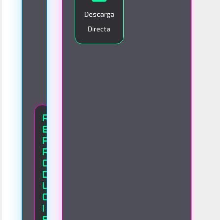
O
Descarga
Directa
R
E
P
R
O
D
U
C
I
E